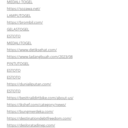
MEDALI TOGEL
https://sozawa.net/
LAMPUTOGEL
https://brombil.com/
GELASTOGEL
ESTOTO
MEDALITOGEL
https://www.detiksehat.com/
https://www.ladangbuah.com/2023/08
PINTUTOGEL
ESTOTO
ESTOTO
https://dunialiputan.com/
ESTOTO
https://besttraildirtbike.com/about-us/
https://ikshef.com/category/news/
https://bungmerdeka.com/
https://destinationdebtfreedom.com/
https://desloratadinep.com/