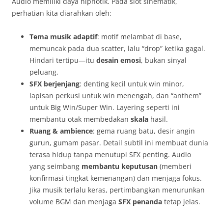
Audio memiliki daya hipnotik. Pada slot sinematik,
perhatian kita diarahkan oleh:
Tema musik adaptif
: motif melambat di base,
memuncak pada dua scatter, lalu “drop” ketika gagal.
Hindari tertipu—itu
desain emosi
, bukan sinyal
peluang.
SFX berjenjang
: denting kecil untuk win minor,
lapisan perkusi untuk win menengah, dan “anthem”
untuk Big Win/Super Win. Layering seperti ini
membantu otak membedakan
skala
hasil.
Ruang & ambience
: gema ruang batu, desir angin
gurun, gumam pasar. Detail subtil ini membuat dunia
terasa hidup tanpa menutupi SFX penting. Audio
yang seimbang
membantu keputusan
(memberi
konfirmasi tingkat kemenangan) dan menjaga fokus.
Jika musik terlalu keras, pertimbangkan menurunkan
volume BGM dan menjaga
SFX penanda
tetap jelas.