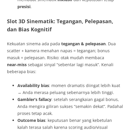
presisi
.
Slot 3D Sinematik: Tegangan, Pelepasan,
dan Bias Kognitif
Kekuatan sinema ada pada
tegangan & pelepasan
. Dua
scatter + kamera menahan napas = tegangan; bonus
masuk = pelepasan. Risiko: otak mudah membaca
near‑miss
sebagai sinyal “sebentar lagi masuk”. Kenali
beberapa bias:
Availability bias
: momen dramatis diingat lebih kuat
→ Anda merasa peluang sebenarnya lebih tinggi.
Gambler’s fallacy
: setelah serangkaian gagal bonus,
Anda mengira giliran sukses “semakin dekat”. Padahal
proses tetap acak.
Outcome bias
: keputusan benar yang kebetulan
kalah terasa salah karena scoring audio/visual