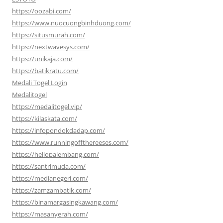
https://oozabi.com/
https://www.nuocuongbinhduong.com/
https://situsmurah.com/
https://nextwavesys.com/
https://unikaja.com/
https://batikratu.com/
Medali Togel Login
Medalitogel
https://medalitogel.vip/
https://kilaskata.com/
https://infopondokdadap.com/
https://www.runningoffthereeses.com/
https://hellopalembang.com/
https://santrimuda.com/
https://medianegeri.com/
https://zamzambatik.com/
https://binamargasingkawang.com/
https://masanyerah.com/