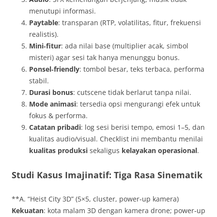
menutupi informasi.
Paytable
: transparan (RTP, volatilitas, fitur, frekuensi
realistis).
Mini‑fitur
: ada nilai base (multiplier acak, simbol
misteri) agar sesi tak hanya menunggu bonus.
Ponsel‑friendly
: tombol besar, teks terbaca, performa
stabil.
Durasi bonus
: cutscene tidak berlarut tanpa nilai.
Mode animasi
: tersedia opsi mengurangi efek untuk
fokus & performa.
Catatan pribadi
: log sesi berisi tempo, emosi 1–5, dan
kualitas audio/visual. Checklist ini membantu menilai
kualitas produksi
sekaligus
kelayakan operasional
.
Studi Kasus Imajinatif: Tiga Rasa Sinematik
**A. “Heist City 3D” (5×5, cluster, power‑up kamera)
Kekuatan
: kota malam 3D dengan kamera drone; power‑up