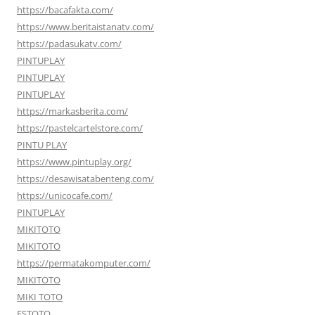
https://bacafakta.com/
https://www.beritaistanatv.com/
https://padasukatv.com/
PINTUPLAY
PINTUPLAY
PINTUPLAY
https://markasberita.com/
https://pastelcartelstore.com/
PINTU PLAY
https://www.pintuplay.org/
https://desawisatabenteng.com/
https://unicocafe.com/
PINTUPLAY
MIKITOTO
MIKITOTO
https://permatakomputer.com/
MIKITOTO
MIKI TOTO
ESTOTO