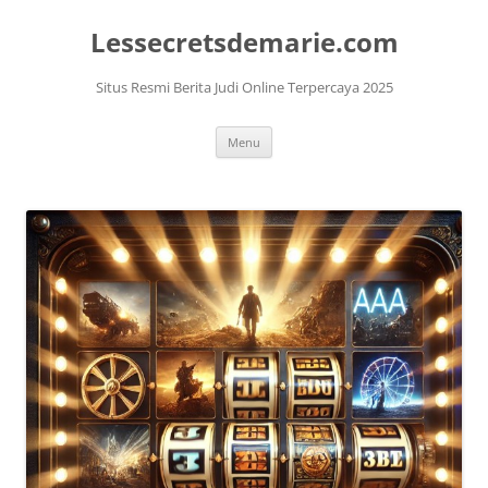
Lessecretsdemarie.com
Situs Resmi Berita Judi Online Terpercaya 2025
Langsung
Menu
ke
isi