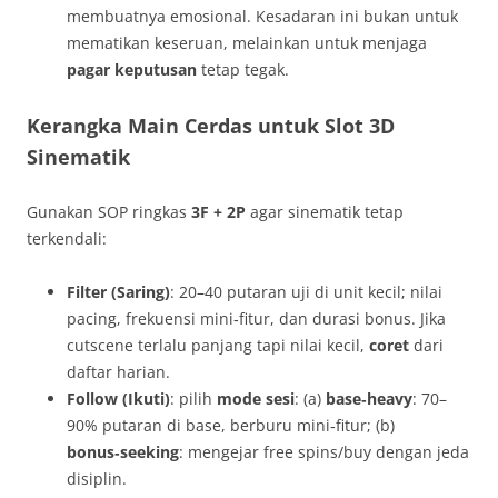
membuatnya emosional. Kesadaran ini bukan untuk
mematikan keseruan, melainkan untuk menjaga
pagar keputusan
tetap tegak.
Kerangka Main Cerdas untuk Slot 3D
Sinematik
Gunakan SOP ringkas
3F + 2P
agar sinematik tetap
terkendali:
Filter (Saring)
: 20–40 putaran uji di unit kecil; nilai
pacing, frekuensi mini‑fitur, dan durasi bonus. Jika
cutscene terlalu panjang tapi nilai kecil,
coret
dari
daftar harian.
Follow (Ikuti)
: pilih
mode sesi
: (a)
base‑heavy
: 70–
90% putaran di base, berburu mini‑fitur; (b)
bonus‑seeking
: mengejar free spins/buy dengan jeda
disiplin.