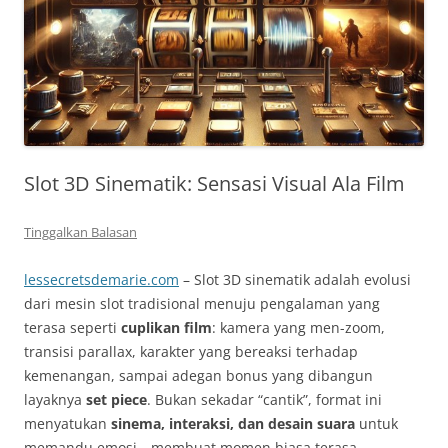
Slot 3D Sinematik: Sensasi Visual Ala Film
Tinggalkan Balasan
lessecretsdemarie.com
– Slot 3D sinematik adalah evolusi
dari mesin slot tradisional menuju pengalaman yang
terasa seperti
cuplikan film
: kamera yang men-zoom,
transisi parallax, karakter yang bereaksi terhadap
kemenangan, sampai adegan bonus yang dibangun
layaknya
set piece
. Bukan sekadar “cantik”, format ini
menyatukan
sinema, interaksi, dan desain suara
untuk
memandu emosi—membuat momen biasa terasa