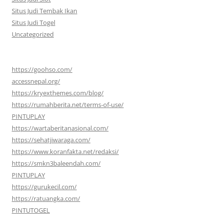
Situs Judi Tembak Ikan
Situs Judi Togel
Uncategorized
https://goohso.com/
accessnepal.org/
https://kryexthemes.com/blog/
https://rumahberita.net/terms-of-use/
PINTUPLAY
https://wartaberitanasional.com/
https://sehatjiwaraga.com/
https://www.koranfakta.net/redaksi/
https://smkn3baleendah.com/
PINTUPLAY
https://gurukecil.com/
https://ratuangka.com/
PINTUTOGEL