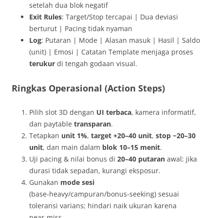
setelah dua blok negatif
Exit Rules
: Target/Stop tercapai | Dua deviasi
berturut | Pacing tidak nyaman
Log
: Putaran | Mode | Alasan masuk | Hasil | Saldo
(unit) | Emosi | Catatan Template menjaga proses
terukur
di tengah godaan visual.
Ringkas Operasional (Action Steps)
Pilih slot 3D dengan
UI terbaca
, kamera informatif,
dan paytable
transparan
.
Tetapkan
unit 1%
,
target +20–40 unit
,
stop −20–30
unit
, dan main dalam
blok 10–15 menit
.
Uji pacing & nilai bonus di
20–40 putaran
awal; jika
durasi tidak sepadan, kurangi eksposur.
Gunakan
mode sesi
(base‑heavy/campuran/bonus‑seeking) sesuai
toleransi varians; hindari naik ukuran karena
near‑miss.