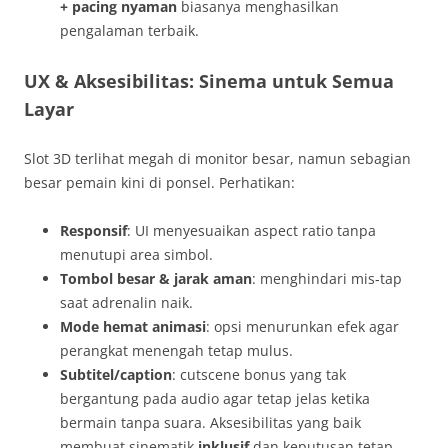
+ pacing nyaman
biasanya menghasilkan
pengalaman terbaik.
UX & Aksesibilitas: Sinema untuk Semua
Layar
Slot 3D terlihat megah di monitor besar, namun sebagian
besar pemain kini di ponsel. Perhatikan:
Responsif
: UI menyesuaikan aspect ratio tanpa
menutupi area simbol.
Tombol besar & jarak aman
: menghindari mis‑tap
saat adrenalin naik.
Mode hemat animasi
: opsi menurunkan efek agar
perangkat menengah tetap mulus.
Subtitel/caption
: cutscene bonus yang tak
bergantung pada audio agar tetap jelas ketika
bermain tanpa suara. Aksesibilitas yang baik
membuat sinematik
inklusif
dan keputusan tetap