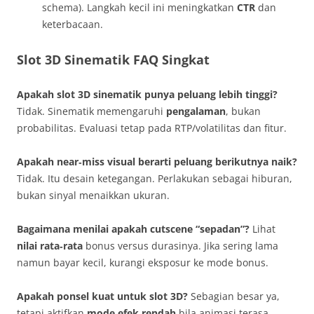
schema). Langkah kecil ini meningkatkan
CTR
dan
keterbacaan.
Slot 3D Sinematik FAQ Singkat
Apakah slot 3D sinematik punya peluang lebih tinggi?
Tidak. Sinematik memengaruhi
pengalaman
, bukan
probabilitas. Evaluasi tetap pada RTP/volatilitas dan fitur.
Apakah near‑miss visual berarti peluang berikutnya naik?
Tidak. Itu desain ketegangan. Perlakukan sebagai hiburan,
bukan sinyal menaikkan ukuran.
Bagaimana menilai apakah cutscene “sepadan”?
Lihat
nilai rata‑rata
bonus versus durasinya. Jika sering lama
namun bayar kecil, kurangi eksposur ke mode bonus.
Apakah ponsel kuat untuk slot 3D?
Sebagian besar ya,
tetapi aktifkan
mode efek rendah
bila animasi terasa