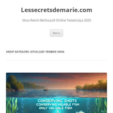
Lessecretsdemarie.com
Situs Resmi Berita Judi Online Terpercaya 2025
Langsung
Menu
ke
isi
ARSIP KATEGORI:
SITUS JUDI TEMBAK IKAN