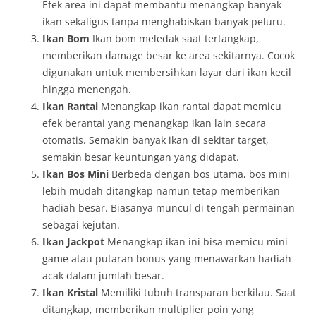
Efek area ini dapat membantu menangkap banyak
ikan sekaligus tanpa menghabiskan banyak peluru.
Ikan Bom
Ikan bom meledak saat tertangkap,
memberikan damage besar ke area sekitarnya. Cocok
digunakan untuk membersihkan layar dari ikan kecil
hingga menengah.
Ikan Rantai
Menangkap ikan rantai dapat memicu
efek berantai yang menangkap ikan lain secara
otomatis. Semakin banyak ikan di sekitar target,
semakin besar keuntungan yang didapat.
Ikan Bos Mini
Berbeda dengan bos utama, bos mini
lebih mudah ditangkap namun tetap memberikan
hadiah besar. Biasanya muncul di tengah permainan
sebagai kejutan.
Ikan Jackpot
Menangkap ikan ini bisa memicu mini
game atau putaran bonus yang menawarkan hadiah
acak dalam jumlah besar.
Ikan Kristal
Memiliki tubuh transparan berkilau. Saat
ditangkap, memberikan multiplier poin yang