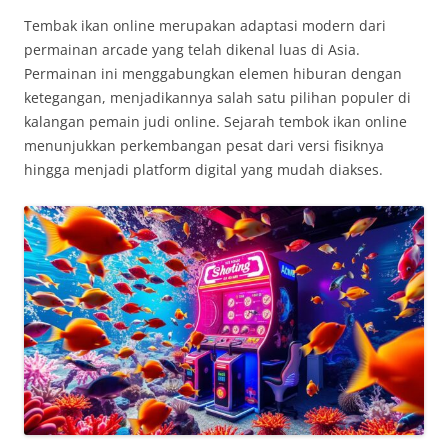
Tembak ikan online merupakan adaptasi modern dari
permainan arcade yang telah dikenal luas di Asia.
Permainan ini menggabungkan elemen hiburan dengan
ketegangan, menjadikannya salah satu pilihan populer di
kalangan pemain judi online. Sejarah tembok ikan online
menunjukkan perkembangan pesat dari versi fisiknya
hingga menjadi platform digital yang mudah diakses.