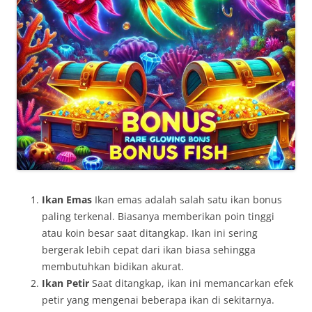
Ikan Emas
Ikan emas adalah salah satu ikan bonus
paling terkenal. Biasanya memberikan poin tinggi
atau koin besar saat ditangkap. Ikan ini sering
bergerak lebih cepat dari ikan biasa sehingga
membutuhkan bidikan akurat.
Ikan Petir
Saat ditangkap, ikan ini memancarkan efek
petir yang mengenai beberapa ikan di sekitarnya.