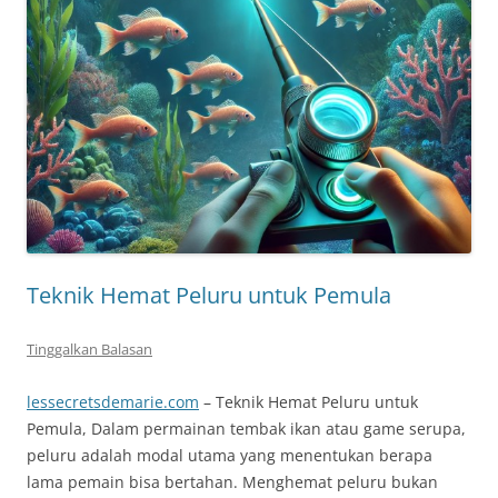
Teknik Hemat Peluru untuk Pemula
Tinggalkan Balasan
lessecretsdemarie.com
– Teknik Hemat Peluru untuk
Pemula, Dalam permainan tembak ikan atau game serupa,
peluru adalah modal utama yang menentukan berapa
lama pemain bisa bertahan. Menghemat peluru bukan