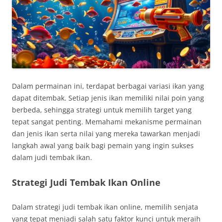
Dalam permainan ini, terdapat berbagai variasi ikan yang
dapat ditembak. Setiap jenis ikan memiliki nilai poin yang
berbeda, sehingga strategi untuk memilih target yang
tepat sangat penting. Memahami mekanisme permainan
dan jenis ikan serta nilai yang mereka tawarkan menjadi
langkah awal yang baik bagi pemain yang ingin sukses
dalam judi tembak ikan.
Strategi Judi Tembak Ikan Online
Dalam strategi judi tembak ikan online, memilih senjata
yang tepat menjadi salah satu faktor kunci untuk meraih