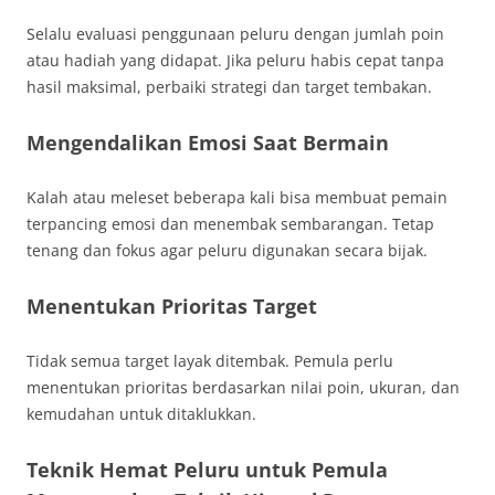
Selalu evaluasi penggunaan peluru dengan jumlah poin
atau hadiah yang didapat. Jika peluru habis cepat tanpa
hasil maksimal, perbaiki strategi dan target tembakan.
Mengendalikan Emosi Saat Bermain
Kalah atau meleset beberapa kali bisa membuat pemain
terpancing emosi dan menembak sembarangan. Tetap
tenang dan fokus agar peluru digunakan secara bijak.
Menentukan Prioritas Target
Tidak semua target layak ditembak. Pemula perlu
menentukan prioritas berdasarkan nilai poin, ukuran, dan
kemudahan untuk ditaklukkan.
Teknik Hemat Peluru untuk Pemula