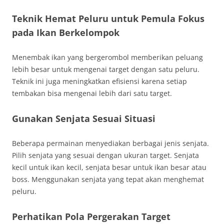
Teknik Hemat Peluru untuk Pemula Fokus
pada Ikan Berkelompok
Menembak ikan yang bergerombol memberikan peluang
lebih besar untuk mengenai target dengan satu peluru.
Teknik ini juga meningkatkan efisiensi karena setiap
tembakan bisa mengenai lebih dari satu target.
Gunakan Senjata Sesuai Situasi
Beberapa permainan menyediakan berbagai jenis senjata.
Pilih senjata yang sesuai dengan ukuran target. Senjata
kecil untuk ikan kecil, senjata besar untuk ikan besar atau
boss. Menggunakan senjata yang tepat akan menghemat
peluru.
Perhatikan Pola Pergerakan Target