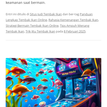
keamanan saat bermain.
Entri ini ditulis di
Situs Judi Tembak Ikan
dan ber-tag
Panduan
Lengkap Tembak Ikan Online
,
Rahasia Kemenangan Tembak Ikan
,
Strategi Bermain Tembak Ikan Online
,
Tips Ampuh Menang
Tembak Ikan
,
Trik Jitu Tembak Ikan
pada
8 Februari 2025
.