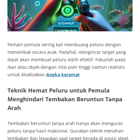
Pemain pemula sering kali membuang peluru dengan
menembak secara acak. Padahal, mengincar target yang
tepat akan membuat peluru lebih efektif. Fokuslah pada
ikan atau objek dengan nilai poin tinggi namun realistis
untuk ditaklukkan.
Angka keramat
Teknik Hemat Peluru untuk Pemula
Menghindari Tembakan Beruntun Tanpa
Arah
Tembakan beruntun tanpa arah hanya akan menguras
peluru tanpa hasil maksimal. Gunakan teknik menahan
tembakan dan lepaskan saat target berada di posisi ideal.