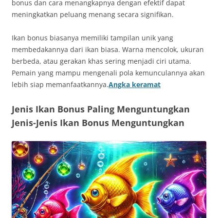
bonus dan cara menangkapnya dengan efektif dapat
meningkatkan peluang menang secara signifikan.
Ikan bonus biasanya memiliki tampilan unik yang
membedakannya dari ikan biasa. Warna mencolok, ukuran
berbeda, atau gerakan khas sering menjadi ciri utama.
Pemain yang mampu mengenali pola kemunculannya akan
lebih siap memanfaatkannya.
Angka keramat
Jenis Ikan Bonus Paling Menguntungkan
Jenis-Jenis Ikan Bonus Menguntungkan