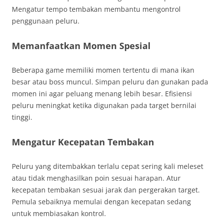
Mengatur tempo tembakan membantu mengontrol
penggunaan peluru.
Memanfaatkan Momen Spesial
Beberapa game memiliki momen tertentu di mana ikan
besar atau boss muncul. Simpan peluru dan gunakan pada
momen ini agar peluang menang lebih besar. Efisiensi
peluru meningkat ketika digunakan pada target bernilai
tinggi.
Mengatur Kecepatan Tembakan
Peluru yang ditembakkan terlalu cepat sering kali meleset
atau tidak menghasilkan poin sesuai harapan. Atur
kecepatan tembakan sesuai jarak dan pergerakan target.
Pemula sebaiknya memulai dengan kecepatan sedang
untuk membiasakan kontrol.