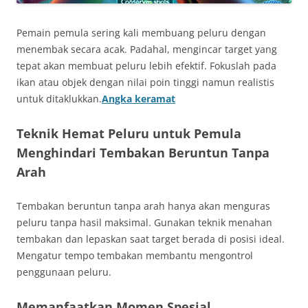
Pemain pemula sering kali membuang peluru dengan
menembak secara acak. Padahal, mengincar target yang
tepat akan membuat peluru lebih efektif. Fokuslah pada
ikan atau objek dengan nilai poin tinggi namun realistis
untuk ditaklukkan.
Angka keramat
Teknik Hemat Peluru untuk Pemula
Menghindari Tembakan Beruntun Tanpa
Arah
Tembakan beruntun tanpa arah hanya akan menguras
peluru tanpa hasil maksimal. Gunakan teknik menahan
tembakan dan lepaskan saat target berada di posisi ideal.
Mengatur tempo tembakan membantu mengontrol
penggunaan peluru.
Memanfaatkan Momen Spesial