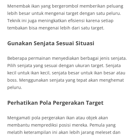
Menembak ikan yang bergerombol memberikan peluang
lebih besar untuk mengenai target dengan satu peluru.
Teknik ini juga meningkatkan efisiensi karena setiap
tembakan bisa mengenai lebih dari satu target.
Gunakan Senjata Sesuai Situasi
Beberapa permainan menyediakan berbagai jenis senjata.
Pilih senjata yang sesuai dengan ukuran target. Senjata
kecil untuk ikan kecil, senjata besar untuk ikan besar atau
boss. Menggunakan senjata yang tepat akan menghemat
peluru.
Perhatikan Pola Pergerakan Target
Mengamati pola pergerakan ikan atau objek akan
membantu memprediksi posisi mereka. Pemula yang
melatih keterampilan ini akan lebih jarang meleset dan