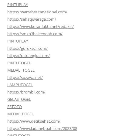
PINTUPLAY
https://wartaberitanasional.com/
https://sehatjiwaraga.com/
https://www.koranfakta.net/redaksi/
https://smkn3baleendah.com/
PINTUPLAY
https://gurukecil.com/
https://ratuangka.com/
PINTUTOGEL
MEDALI TOGEL
https://sozawa.net/
LAMPUTOGEL
https://brombil.com/
GELASTOGEL
ESTOTO
MEDALITOGEL
https://www.detiksehat.com/
https://www.ladangbuah.com/2023/08
PINTUTOGEL