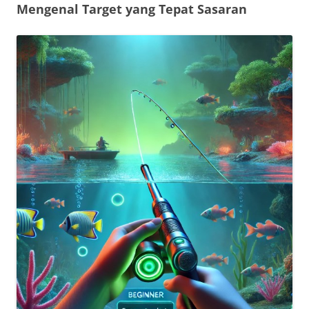
Mengenal Target yang Tepat Sasaran