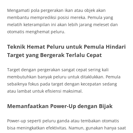
Mengamati pola pergerakan ikan atau objek akan
membantu memprediksi posisi mereka. Pemula yang
melatih keterampilan ini akan lebih jarang meleset dan
otomatis menghemat peluru.
Teknik Hemat Peluru untuk Pemula Hindari
Target yang Bergerak Terlalu Cepat
Target dengan pergerakan sangat cepat sering kali
membutuhkan banyak peluru untuk ditaklukkan. Pemula
sebaiknya fokus pada target dengan kecepatan sedang
atau lambat untuk efisiensi maksimal.
Memanfaatkan Power-Up dengan Bijak
Power-up seperti peluru ganda atau tembakan otomatis
bisa meningkatkan efektivitas. Namun, gunakan hanya saat