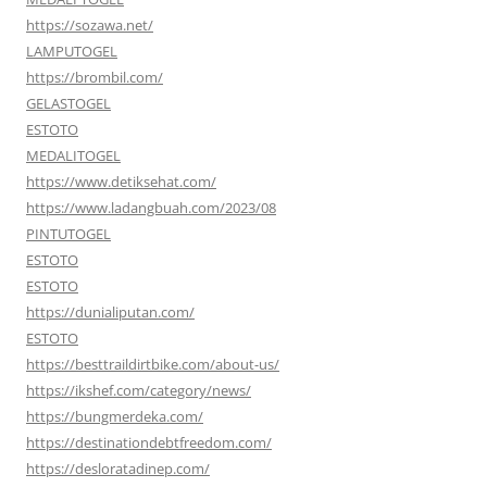
https://sozawa.net/
LAMPUTOGEL
https://brombil.com/
GELASTOGEL
ESTOTO
MEDALITOGEL
https://www.detiksehat.com/
https://www.ladangbuah.com/2023/08
PINTUTOGEL
ESTOTO
ESTOTO
https://dunialiputan.com/
ESTOTO
https://besttraildirtbike.com/about-us/
https://ikshef.com/category/news/
https://bungmerdeka.com/
https://destinationdebtfreedom.com/
https://desloratadinep.com/