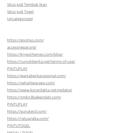
Situs Judi Tembak Ikan
Situs Judi Togel
Uncategorized
https://goohso.com/
accessnepal.org/
https://kryexthemes.com/blog/
https://rumahberita.net/terms-of-use/
PINTUPLAY
https://wartaberitanasional.com/
https://sehatjiwaraga.com/
https://www.koranfakta.net/redaksi/
https://smkn3baleendah.com/
PINTUPLAY
https://gurukecil.com/
https://ratuangka.com/
PINTUTOGEL
MEDALI TOGEL