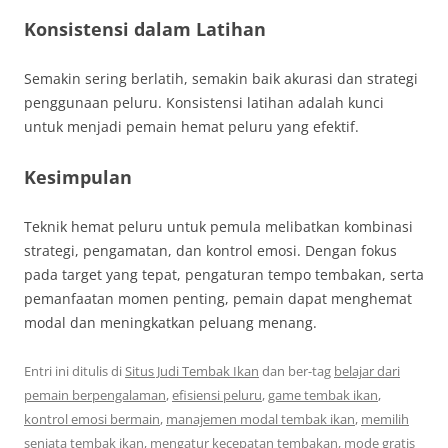
Konsistensi dalam Latihan
Semakin sering berlatih, semakin baik akurasi dan strategi
penggunaan peluru. Konsistensi latihan adalah kunci
untuk menjadi pemain hemat peluru yang efektif.
Kesimpulan
Teknik hemat peluru untuk pemula melibatkan kombinasi
strategi, pengamatan, dan kontrol emosi. Dengan fokus
pada target yang tepat, pengaturan tempo tembakan, serta
pemanfaatan momen penting, pemain dapat menghemat
modal dan meningkatkan peluang menang.
Entri ini ditulis di
Situs Judi Tembak Ikan
dan ber-tag
belajar dari
pemain berpengalaman
,
efisiensi peluru
,
game tembak ikan
,
kontrol emosi bermain
,
manajemen modal tembak ikan
,
memilih
senjata tembak ikan
,
mengatur kecepatan tembakan
,
mode gratis