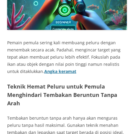
Pemain pemula sering kali membuang peluru dengan
menembak secara acak. Padahal, mengincar target yang
tepat akan membuat peluru lebih efektif. Fokuslah pada
ikan atau objek dengan nilai poin tinggi namun realistis
untuk ditaklukkan.
Angka keramat
Teknik Hemat Peluru untuk Pemula
Menghindari Tembakan Beruntun Tanpa
Arah
Tembakan beruntun tanpa arah hanya akan menguras
peluru tanpa hasil maksimal. Gunakan teknik menahan
tembakan dan lepaskan saat target berada di posisi ideal.