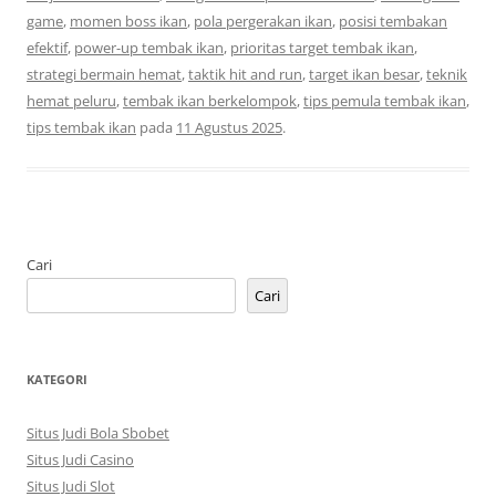
game
,
momen boss ikan
,
pola pergerakan ikan
,
posisi tembakan
efektif
,
power-up tembak ikan
,
prioritas target tembak ikan
,
strategi bermain hemat
,
taktik hit and run
,
target ikan besar
,
teknik
hemat peluru
,
tembak ikan berkelompok
,
tips pemula tembak ikan
,
tips tembak ikan
pada
11 Agustus 2025
.
Cari
Cari
KATEGORI
Situs Judi Bola Sbobet
Situs Judi Casino
Situs Judi Slot