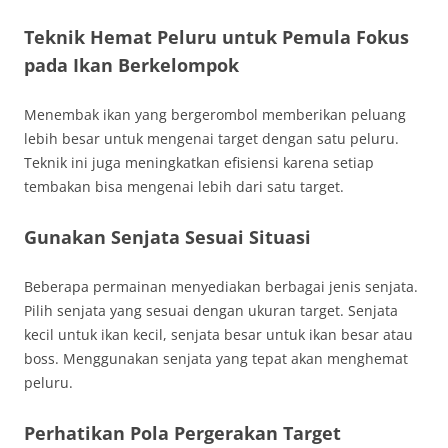
Teknik Hemat Peluru untuk Pemula Fokus
pada Ikan Berkelompok
Menembak ikan yang bergerombol memberikan peluang
lebih besar untuk mengenai target dengan satu peluru.
Teknik ini juga meningkatkan efisiensi karena setiap
tembakan bisa mengenai lebih dari satu target.
Gunakan Senjata Sesuai Situasi
Beberapa permainan menyediakan berbagai jenis senjata.
Pilih senjata yang sesuai dengan ukuran target. Senjata
kecil untuk ikan kecil, senjata besar untuk ikan besar atau
boss. Menggunakan senjata yang tepat akan menghemat
peluru.
Perhatikan Pola Pergerakan Target