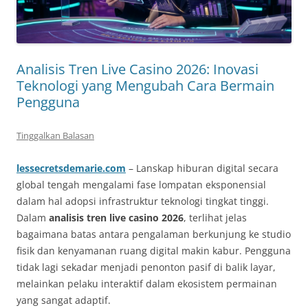
Analisis Tren Live Casino 2026: Inovasi
Teknologi yang Mengubah Cara Bermain
Pengguna
Tinggalkan Balasan
lessecretsdemarie.com
– Lanskap hiburan digital secara
global tengah mengalami fase lompatan eksponensial
dalam hal adopsi infrastruktur teknologi tingkat tinggi.
Dalam
analisis tren live casino 2026
, terlihat jelas
bagaimana batas antara pengalaman berkunjung ke studio
fisik dan kenyamanan ruang digital makin kabur. Pengguna
tidak lagi sekadar menjadi penonton pasif di balik layar,
melainkan pelaku interaktif dalam ekosistem permainan
yang sangat adaptif.