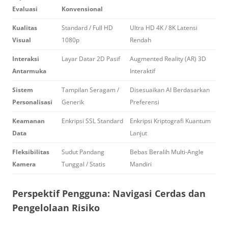
Evaluasi
Konvensional
Kualitas
Standard / Full HD
Ultra HD 4K / 8K Latensi
Visual
1080p
Rendah
Interaksi
Layar Datar 2D Pasif
Augmented Reality (AR) 3D
Antarmuka
Interaktif
Sistem
Tampilan Seragam /
Disesuaikan AI Berdasarkan
Personalisasi
Generik
Preferensi
Keamanan
Enkripsi SSL Standard
Enkripsi Kriptografi Kuantum
Data
Lanjut
Fleksibilitas
Sudut Pandang
Bebas Beralih Multi-Angle
Kamera
Tunggal / Statis
Mandiri
Perspektif Pengguna: Navigasi Cerdas dan
Pengelolaan Risiko