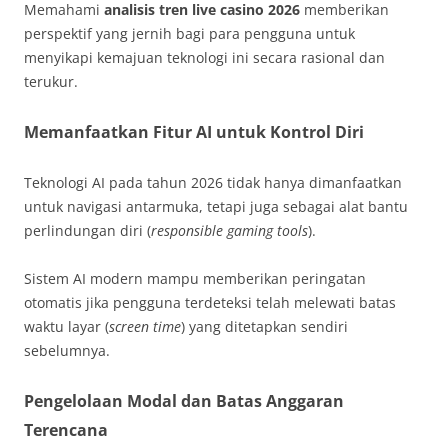
Memahami
analisis tren live casino 2026
memberikan
perspektif yang jernih bagi para pengguna untuk
menyikapi kemajuan teknologi ini secara rasional dan
terukur.
Memanfaatkan Fitur AI untuk Kontrol Diri
Teknologi AI pada tahun 2026 tidak hanya dimanfaatkan
untuk navigasi antarmuka, tetapi juga sebagai alat bantu
perlindungan diri (
responsible gaming tools
).
Sistem AI modern mampu memberikan peringatan
otomatis jika pengguna terdeteksi telah melewati batas
waktu layar (
screen time
) yang ditetapkan sendiri
sebelumnya.
Pengelolaan Modal dan Batas Anggaran
Terencana