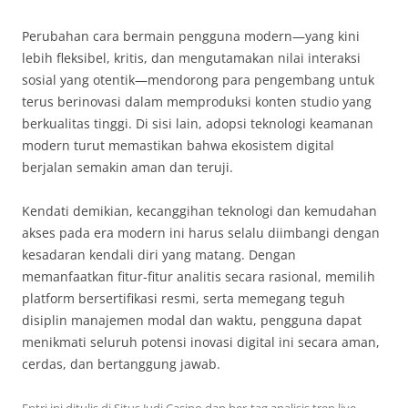
Perubahan cara bermain pengguna modern—yang kini
lebih fleksibel, kritis, dan mengutamakan nilai interaksi
sosial yang otentik—mendorong para pengembang untuk
terus berinovasi dalam memproduksi konten studio yang
berkualitas tinggi. Di sisi lain, adopsi teknologi keamanan
modern turut memastikan bahwa ekosistem digital
berjalan semakin aman dan teruji.
Kendati demikian, kecanggihan teknologi dan kemudahan
akses pada era modern ini harus selalu diimbangi dengan
kesadaran kendali diri yang matang. Dengan
memanfaatkan fitur-fitur analitis secara rasional, memilih
platform bersertifikasi resmi, serta memegang teguh
disiplin manajemen modal dan waktu, pengguna dapat
menikmati seluruh potensi inovasi digital ini secara aman,
cerdas, dan bertanggung jawab.