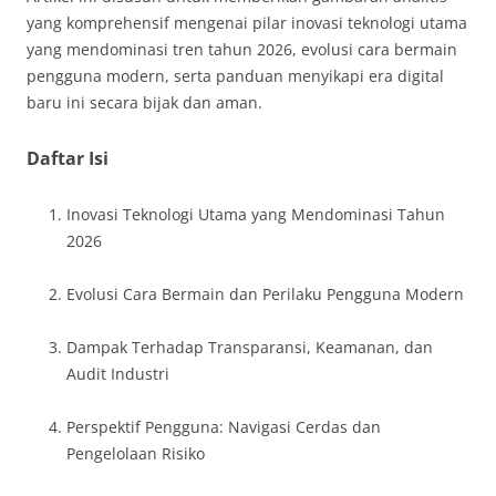
yang komprehensif mengenai pilar inovasi teknologi utama
yang mendominasi tren tahun 2026, evolusi cara bermain
pengguna modern, serta panduan menyikapi era digital
baru ini secara bijak dan aman.
Daftar Isi
Inovasi Teknologi Utama yang Mendominasi Tahun
2026
Evolusi Cara Bermain dan Perilaku Pengguna Modern
Dampak Terhadap Transparansi, Keamanan, dan
Audit Industri
Perspektif Pengguna: Navigasi Cerdas dan
Pengelolaan Risiko