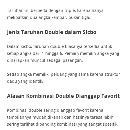
Taruhan ini berbeda dengan triple, karena hanya
melibatkan dua angka kembar, bukan tiga.
Jenis Taruhan Double dalam Sicbo
Dalam Sicbo, taruhan double biasanya tersedia untuk
setiap angka dari 1 hingga 6. Pemain memilih angka yang
diharapkan muncul sebagai pasangan.
Setiap angka memiliki peluang yang sama karena struktur
dadu yang identik.
Alasan Kombinasi Double Dianggap Favorit
Kombinasi double sering dianggap favorit karena
tampilannya mudah dikenali dan hasilnya terasa lebih
sering terlihat dibanding kombinasi yang sangat spesifik.