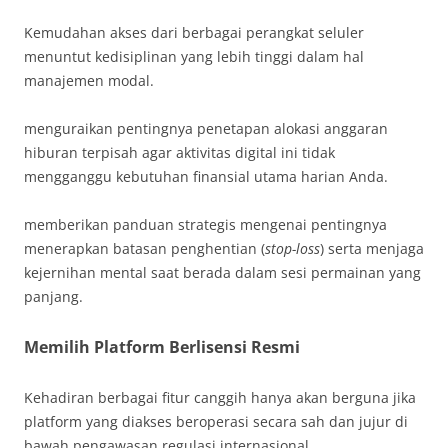
Kemudahan akses dari berbagai perangkat seluler
menuntut kedisiplinan yang lebih tinggi dalam hal
manajemen modal.
menguraikan pentingnya penetapan alokasi anggaran
hiburan terpisah agar aktivitas digital ini tidak
mengganggu kebutuhan finansial utama harian Anda.
memberikan panduan strategis mengenai pentingnya
menerapkan batasan penghentian (
stop-loss
) serta menjaga
kejernihan mental saat berada dalam sesi permainan yang
panjang.
Memilih Platform Berlisensi Resmi
Kehadiran berbagai fitur canggih hanya akan berguna jika
platform yang diakses beroperasi secara sah dan jujur di
bawah pengawasan regulasi internasional.