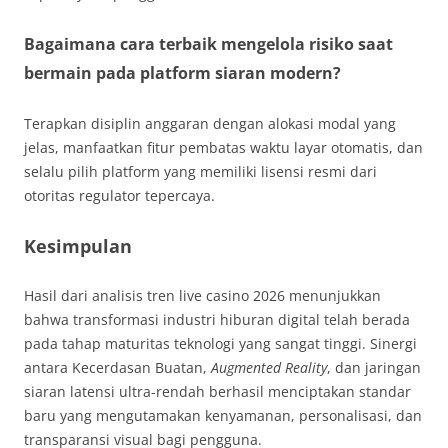
Bagaimana cara terbaik mengelola risiko saat
bermain pada platform siaran modern?
Terapkan disiplin anggaran dengan alokasi modal yang
jelas, manfaatkan fitur pembatas waktu layar otomatis, dan
selalu pilih platform yang memiliki lisensi resmi dari
otoritas regulator tepercaya.
Kesimpulan
Hasil dari analisis tren live casino 2026 menunjukkan
bahwa transformasi industri hiburan digital telah berada
pada tahap maturitas teknologi yang sangat tinggi. Sinergi
antara Kecerdasan Buatan,
Augmented Reality
, dan jaringan
siaran latensi ultra-rendah berhasil menciptakan standar
baru yang mengutamakan kenyamanan, personalisasi, dan
transparansi visual bagi pengguna.