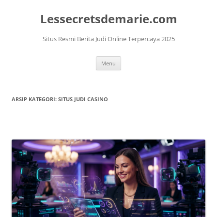
Lessecretsdemarie.com
Situs Resmi Berita Judi Online Terpercaya 2025
Langsung
Menu
ke
isi
ARSIP KATEGORI:
SITUS JUDI CASINO