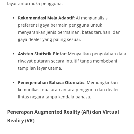
layar antarmuka pengguna.
Rekomendasi Meja Adaptif:
AI menganalisis
preferensi gaya bermain pengguna untuk
menyarankan jenis permainan, batas taruhan, dan
gaya dealer yang paling sesuai.
Asisten Statistik Pintar:
Menyajikan pengolahan data
riwayat putaran secara intuitif tanpa membebani
tampilan layar utama.
Penerjemahan Bahasa Otomatis:
Memungkinkan
komunikasi dua arah antara pengguna dan dealer
lintas negara tanpa kendala bahasa.
Penerapan Augmented Reality (AR) dan Virtual
Reality (VR)