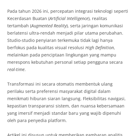
Pada tahun 2026 ini, percepatan integrasi teknologi seperti
Kecerdasan Buatan (
Artificial Intelligence
), realitas
tertambah (
Augmented Reality
), serta jaringan komunikasi
berlatensi ultra-rendah menjadi pilar utama perubahan.
Studio-studio penyiaran terkemuka tidak lagi hanya
berfokus pada kualitas visual resolusi
High Definition
,
melainkan pada penciptaan lingkungan yang mampu
merespons kebutuhan personal setiap pengguna secara
real-time
.
Transformasi ini secara otomatis membentuk ulang
perilaku serta preferensi masyarakat digital dalam
menikmati hiburan siaran langsung. Fleksibilitas navigasi,
kepastian transparansi sistem, dan nuansa kebersamaan
yang imersif menjadi standar baru yang wajib dipenuhi
oleh para penyedia platform.
Artikel ini disusun untuk memberikan gambaran analitis