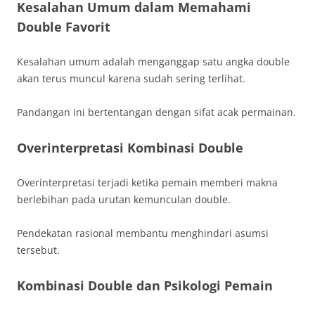
Kesalahan Umum dalam Memahami
Double Favorit
Kesalahan umum adalah menganggap satu angka double
akan terus muncul karena sudah sering terlihat.
Pandangan ini bertentangan dengan sifat acak permainan.
Overinterpretasi Kombinasi Double
Overinterpretasi terjadi ketika pemain memberi makna
berlebihan pada urutan kemunculan double.
Pendekatan rasional membantu menghindari asumsi
tersebut.
Kombinasi Double dan Psikologi Pemain