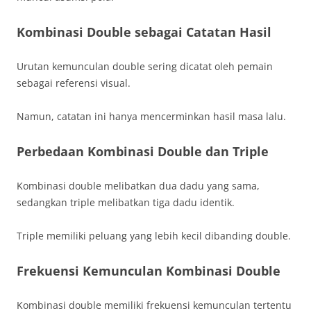
Kombinasi Double sebagai Catatan Hasil
Urutan kemunculan double sering dicatat oleh pemain
sebagai referensi visual.
Namun, catatan ini hanya mencerminkan hasil masa lalu.
Perbedaan Kombinasi Double dan Triple
Kombinasi double melibatkan dua dadu yang sama,
sedangkan triple melibatkan tiga dadu identik.
Triple memiliki peluang yang lebih kecil dibanding double.
Frekuensi Kemunculan Kombinasi Double
Kombinasi double memiliki frekuensi kemunculan tertentu