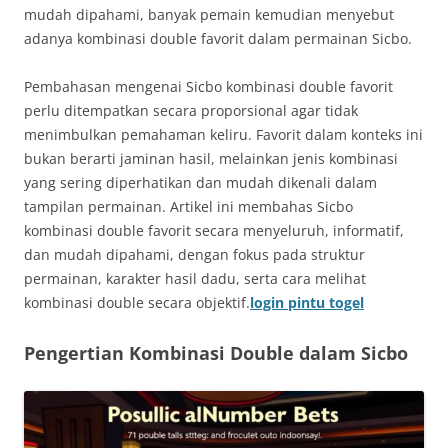
mudah dipahami, banyak pemain kemudian menyebut
adanya kombinasi double favorit dalam permainan Sicbo.
Pembahasan mengenai Sicbo kombinasi double favorit
perlu ditempatkan secara proporsional agar tidak
menimbulkan pemahaman keliru. Favorit dalam konteks ini
bukan berarti jaminan hasil, melainkan jenis kombinasi
yang sering diperhatikan dan mudah dikenali dalam
tampilan permainan. Artikel ini membahas Sicbo
kombinasi double favorit secara menyeluruh, informatif,
dan mudah dipahami, dengan fokus pada struktur
permainan, karakter hasil dadu, serta cara melihat
kombinasi double secara objektif.
login pintu togel
Pengertian Kombinasi Double dalam Sicbo