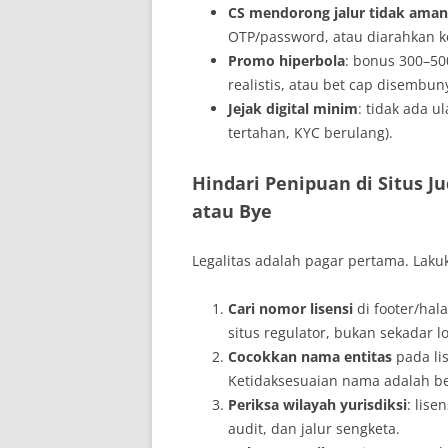
CS mendorong jalur tidak aman
OTP/password, atau diarahkan ke
Promo hiperbola
: bonus 300–50
realistis, atau bet cap disembun
Jejak digital minim
: tidak ada 
tertahan, KYC berulang).
Hindari Penipuan di Situs Jud
atau Bye
Legalitas adalah pagar pertama. Laku
Cari nomor lisensi
di footer/hal
situs regulator, bukan sekadar l
Cocokkan nama entitas
pada li
Ketidaksesuaian nama adalah b
Periksa wilayah yurisdiksi
: lis
audit, dan jalur sengketa.