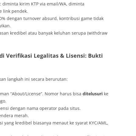
: diminta kirim KTP via email/WA, diminta
 link pendek.
0% dengan turnover absurd, kontribusi game tidak
yikan.
ulasan kredibel atau banyak keluhan serupa (withdraw
i Verifikasi Legalitas & Lisensi: Bukti
kan langkah ini secara berurutan:
aman “About/License”. Nomor harus bisa
ditelusuri
ke
ogo.
sensi dengan nama operator pada situs.
endera merah.
ensi yang kredibel biasanya menaut ke syarat KYC/AML,