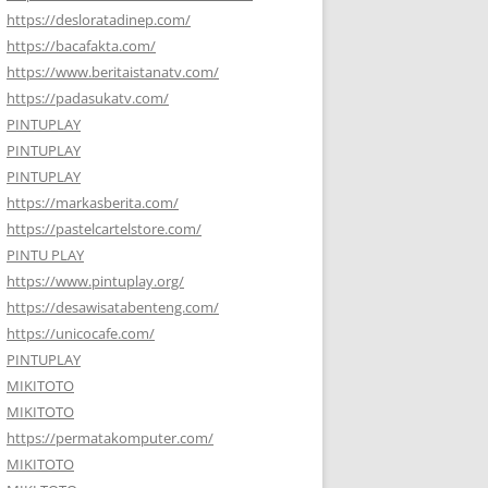
https://desloratadinep.com/
https://bacafakta.com/
https://www.beritaistanatv.com/
https://padasukatv.com/
PINTUPLAY
PINTUPLAY
PINTUPLAY
https://markasberita.com/
https://pastelcartelstore.com/
PINTU PLAY
https://www.pintuplay.org/
https://desawisatabenteng.com/
https://unicocafe.com/
PINTUPLAY
MIKITOTO
MIKITOTO
https://permatakomputer.com/
MIKITOTO