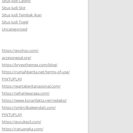
Situs Judi Casino
Situs Judi Slot
Situs Judi Tembak Ikan
Situs Judi Togel
Uncategorized
https://goohso.com/
accessnepal.org/
https://kryexthemes.com/blog/
https://rumahberita.net/terms-of-use/
PINTUPLAY
https://wartaberitanasional.com/
https://sehatjiwaraga.com/
https://www.koranfakta.net/redaksi/
https://smkn3baleendah.com/
PINTUPLAY
https://gurukecil.com/
https://ratuangka.com/