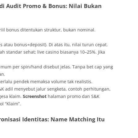
udi Audit Promo & Bonus: Nilai Bukan
riil bonus ditentukan struktur, bukan nominal.
s atau bonus+deposit). Di atas itu, nilai turun cepat.
lah standar sehat; live casino biasanya 10–25%. Jika
imum per spin/hand disebut jelas. Tanpa bet cap yang
an.
terlalu pendek memaksa volume tak realistis.
&K adil menyebut jalur sengketa, contoh perhitungan,
gesa klaim.
Screenshot
halaman promo dan S&K
l “Klaim”.
nisasi Identitas: Name Matching Itu