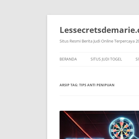
Lessecretsdemarie
Situs Resmi Berita Judi Online Terpercaya 2
BERANDA
SITUS JUDI TOGEL
S
ARSIP TAG:
TIPS ANTI PENIPUAN