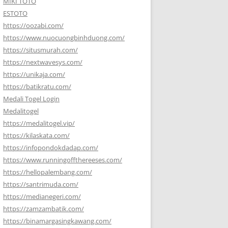
MIKI TOTO
ESTOTO
https://oozabi.com/
https://www.nuocuongbinhduong.com/
https://situsmurah.com/
https://nextwavesys.com/
https://unikaja.com/
https://batikratu.com/
Medali Togel Login
Medalitogel
https://medalitogel.vip/
https://kilaskata.com/
https://infopondokdadap.com/
https://www.runningoffthereeses.com/
https://hellopalembang.com/
https://santrimuda.com/
https://medianegeri.com/
https://zamzambatik.com/
https://binamargasingkawang.com/