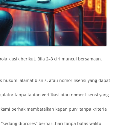
pola klasik berikut. Bila 2–3 ciri muncul bersamaan,
tas hukum, alamat bisnis, atau nomor lisensi yang dapat
egulator tanpa tautan verifikasi atau nomor lisensi yang
 “kami berhak membatalkan kapan pun” tanpa kriteria
s “sedang diproses” berhari‑hari tanpa batas waktu