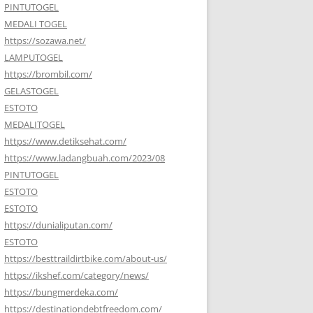
PINTUTOGEL
MEDALI TOGEL
https://sozawa.net/
LAMPUTOGEL
https://brombil.com/
GELASTOGEL
ESTOTO
MEDALITOGEL
https://www.detiksehat.com/
https://www.ladangbuah.com/2023/08
PINTUTOGEL
ESTOTO
ESTOTO
https://dunialiputan.com/
ESTOTO
https://besttraildirtbike.com/about-us/
https://ikshef.com/category/news/
https://bungmerdeka.com/
https://destinationdebtfreedom.com/