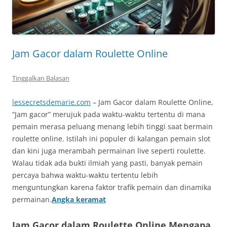
Jam Gacor dalam Roulette Online
Tinggalkan Balasan
lessecretsdemarie.com
– Jam Gacor dalam Roulette Online,
“Jam gacor” merujuk pada waktu-waktu tertentu di mana
pemain merasa peluang menang lebih tinggi saat bermain
roulette online. Istilah ini populer di kalangan pemain slot
dan kini juga merambah permainan live seperti roulette.
Walau tidak ada bukti ilmiah yang pasti, banyak pemain
percaya bahwa waktu-waktu tertentu lebih
menguntungkan karena faktor trafik pemain dan dinamika
permainan.
Angka keramat
Jam Gacor dalam Roulette Online Mengapa