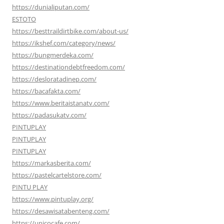
https://dunialiputan.com/
ESTOTO
https://besttraildirtbike.com/about-us/
https://ikshef.com/category/news/
https://bungmerdeka.com/
https://destinationdebtfreedom.com/
https://desloratadinep.com/
https://bacafakta.com/
https://www.beritaistanatv.com/
https://padasukatv.com/
PINTUPLAY
PINTUPLAY
PINTUPLAY
https://markasberita.com/
https://pastelcartelstore.com/
PINTU PLAY
https://www.pintuplay.org/
https://desawisatabenteng.com/
https://unicocafe.com/