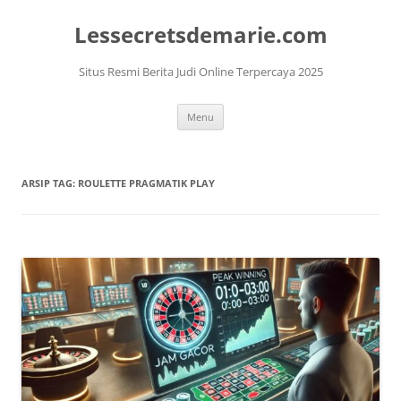
Lessecretsdemarie.com
Situs Resmi Berita Judi Online Terpercaya 2025
Langsung
Menu
ke
isi
ARSIP TAG:
ROULETTE PRAGMATIK PLAY