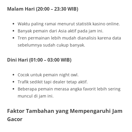
Malam Hari (20:00 – 23:30 WIB)
Waktu paling ramai menurut statistik kasino online.
Banyak pemain dari Asia aktif pada jam ini.
Tren permainan lebih mudah dianalisis karena data
sebelumnya sudah cukup banyak.
Dini Hari (01:00 – 03:00 WIB)
Cocok untuk pemain night owl.
Trafik sedikit tapi dealer tetap aktif.
Beberapa pemain merasa angka favorit lebih sering
muncul di jam ini.
Faktor Tambahan yang Mempengaruhi Jam
Gacor