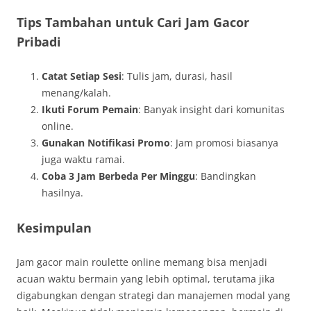
Tips Tambahan untuk Cari Jam Gacor
Pribadi
Catat Setiap Sesi
: Tulis jam, durasi, hasil
menang/kalah.
Ikuti Forum Pemain
: Banyak insight dari komunitas
online.
Gunakan Notifikasi Promo
: Jam promosi biasanya
juga waktu ramai.
Coba 3 Jam Berbeda Per Minggu
: Bandingkan
hasilnya.
Kesimpulan
Jam gacor main roulette online memang bisa menjadi
acuan waktu bermain yang lebih optimal, terutama jika
digabungkan dengan strategi dan manajemen modal yang