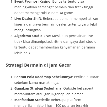
Event Promosi Kasino
: Bonus tertentu bisa
meningkatkan semangat pemain dan trafik tinggi
dapat memengaruhi dinamika game.
Live Dealer Shift
: Beberapa pemain memperhatikan
kinerja dan gaya bermain dealer tertentu yang lebih
menguntungkan.
Algoritma Studio Live
: Meskipun permainan live
tidak bisa dimanipulasi, ritme dan gaya dari studio
tertentu dapat memberikan kenyamanan bermain
lebih baik.
Strategi Bermain di Jam Gacor
Pantau Pola Roadmap Sebelumnya
: Periksa putaran
sebelum kamu masuk meja.
Gunakan Strategi Sederhana
: Outside bet seperti
merah/hitam atau ganjil/genap lebih aman.
Manfaatkan Statistik
: Beberapa platform
memberikan histori hasil 100 putaran terakhir.