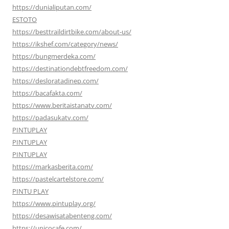
https://dunialiputan.com/
ESTOTO
https://besttraildirtbike.com/about-us/
https://ikshef.com/category/news/
https://bungmerdeka.com/
https://destinationdebtfreedom.com/
https://desloratadinep.com/
https://bacafakta.com/
https://www.beritaistanatv.com/
https://padasukatv.com/
PINTUPLAY
PINTUPLAY
PINTUPLAY
https://markasberita.com/
https://pastelcartelstore.com/
PINTU PLAY
https://www.pintuplay.org/
https://desawisatabenteng.com/
https://unicocafe.com/