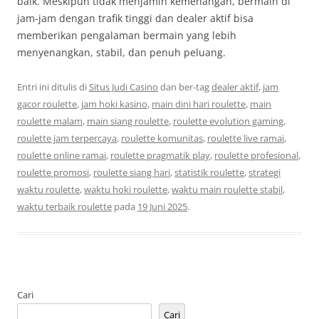
baik. Meskipun tidak menjamin kemenangan, bermain di
jam-jam dengan trafik tinggi dan dealer aktif bisa
memberikan pengalaman bermain yang lebih
menyenangkan, stabil, dan penuh peluang.
Entri ini ditulis di
Situs Judi Casino
dan ber-tag
dealer aktif
,
jam
gacor roulette
,
jam hoki kasino
,
main dini hari roulette
,
main
roulette malam
,
main siang roulette
,
roulette evolution gaming
,
roulette jam terpercaya
,
roulette komunitas
,
roulette live ramai
,
roulette online ramai
,
roulette pragmatik play
,
roulette profesional
,
roulette promosi
,
roulette siang hari
,
statistik roulette
,
strategi
waktu roulette
,
waktu hoki roulette
,
waktu main roulette stabil
,
waktu terbaik roulette
pada
19 Juni 2025
.
Cari
Cari