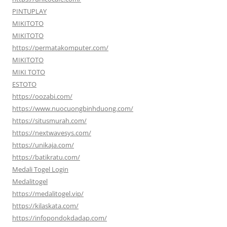
PINTUPLAY
MIKITOTO
MIKITOTO
https://permatakomputer.com/
MIKITOTO
MIKI TOTO
ESTOTO
https://oozabi.com/
https://www.nuocuongbinhduong.com/
https://situsmurah.com/
https://nextwavesys.com/
https://unikaja.com/
https://batikratu.com/
Medali Togel Login
Medalitogel
https://medalitogel.vip/
https://kilaskata.com/
https://infopondokdadap.com/