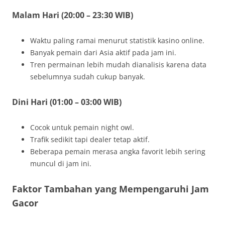
Malam Hari (20:00 – 23:30 WIB)
Waktu paling ramai menurut statistik kasino online.
Banyak pemain dari Asia aktif pada jam ini.
Tren permainan lebih mudah dianalisis karena data
sebelumnya sudah cukup banyak.
Dini Hari (01:00 – 03:00 WIB)
Cocok untuk pemain night owl.
Trafik sedikit tapi dealer tetap aktif.
Beberapa pemain merasa angka favorit lebih sering
muncul di jam ini.
Faktor Tambahan yang Mempengaruhi Jam
Gacor