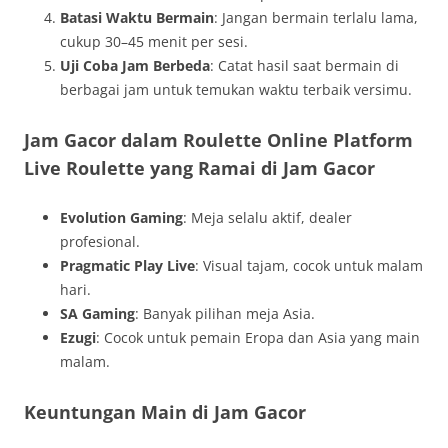
Batasi Waktu Bermain
: Jangan bermain terlalu lama,
cukup 30–45 menit per sesi.
Uji Coba Jam Berbeda
: Catat hasil saat bermain di
berbagai jam untuk temukan waktu terbaik versimu.
Jam Gacor dalam Roulette Online Platform
Live Roulette yang Ramai di Jam Gacor
Evolution Gaming
: Meja selalu aktif, dealer
profesional.
Pragmatic Play Live
: Visual tajam, cocok untuk malam
hari.
SA Gaming
: Banyak pilihan meja Asia.
Ezugi
: Cocok untuk pemain Eropa dan Asia yang main
malam.
Keuntungan Main di Jam Gacor