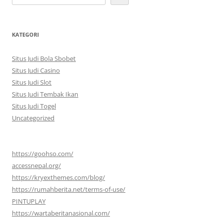
KATEGORI
Situs Judi Bola Sbobet
Situs Judi Casino
Situs Judi Slot
Situs Judi Tembak Ikan
Situs Judi Togel
Uncategorized
https://goohso.com/
accessnepal.org/
https://kryexthemes.com/blog/
https://rumahberita.net/terms-of-use/
PINTUPLAY
https://wartaberitanasional.com/