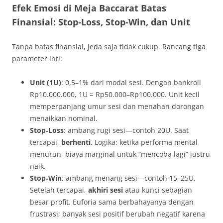
Efek Emosi di Meja Baccarat Batas
Finansial: Stop‑Loss, Stop‑Win, dan Unit
Tanpa batas finansial, jeda saja tidak cukup. Rancang tiga
parameter inti:
Unit (1U)
: 0,5–1% dari modal sesi. Dengan bankroll
Rp10.000.000, 1U = Rp50.000–Rp100.000. Unit kecil
memperpanjang umur sesi dan menahan dorongan
menaikkan nominal.
Stop‑Loss
: ambang rugi sesi—contoh 20U. Saat
tercapai,
berhenti
. Logika: ketika performa mental
menurun, biaya marginal untuk “mencoba lagi” justru
naik.
Stop‑Win
: ambang menang sesi—contoh 15–25U.
Setelah tercapai,
akhiri sesi
atau kunci sebagian
besar profit. Euforia sama berbahayanya dengan
frustrasi; banyak sesi positif berubah negatif karena