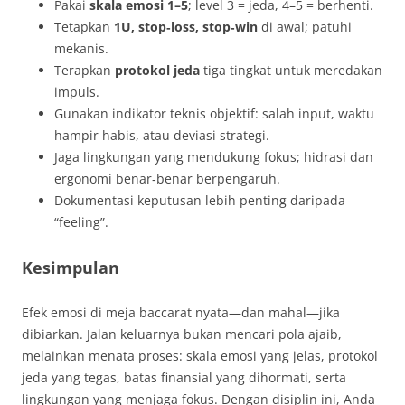
Pakai
skala emosi 1–5
; level 3 = jeda, 4–5 = berhenti.
Tetapkan
1U, stop‑loss, stop‑win
di awal; patuhi
mekanis.
Terapkan
protokol jeda
tiga tingkat untuk meredakan
impuls.
Gunakan indikator teknis objektif: salah input, waktu
hampir habis, atau deviasi strategi.
Jaga lingkungan yang mendukung fokus; hidrasi dan
ergonomi benar‑benar berpengaruh.
Dokumentasi keputusan lebih penting daripada
“feeling”.
Kesimpulan
Efek emosi di meja baccarat nyata—dan mahal—jika
dibiarkan. Jalan keluarnya bukan mencari pola ajaib,
melainkan menata proses: skala emosi yang jelas, protokol
jeda yang tegas, batas finansial yang dihormati, serta
lingkungan yang menjaga fokus. Dengan disiplin ini, Anda