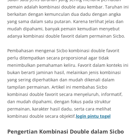
pemain adalah kombinasi double atau kembar. Taruhan ini
berkaitan dengan kemunculan dua dadu dengan angka
yang sama dalam satu putaran. Karena terlihat jelas dan
mudah dipahami, banyak pemain kemudian menyebut
adanya kombinasi double favorit dalam permainan Sicbo.
Pembahasan mengenai Sicbo kombinasi double favorit
perlu ditempatkan secara proporsional agar tidak
menimbulkan pemahaman keliru. Favorit dalam konteks ini
bukan berarti jaminan hasil, melainkan jenis kombinasi
yang sering diperhatikan dan mudah dikenali dalam
tampilan permainan. Artikel ini membahas Sicbo
kombinasi double favorit secara menyeluruh, informatif,
dan mudah dipahami, dengan fokus pada struktur
permainan, karakter hasil dadu, serta cara melihat
kombinasi double secara objektif.
login pintu togel
Pengertian Kombinasi Double dalam Sicbo