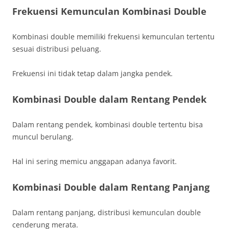
Frekuensi Kemunculan Kombinasi Double
Kombinasi double memiliki frekuensi kemunculan tertentu
sesuai distribusi peluang.
Frekuensi ini tidak tetap dalam jangka pendek.
Kombinasi Double dalam Rentang Pendek
Dalam rentang pendek, kombinasi double tertentu bisa
muncul berulang.
Hal ini sering memicu anggapan adanya favorit.
Kombinasi Double dalam Rentang Panjang
Dalam rentang panjang, distribusi kemunculan double
cenderung merata.