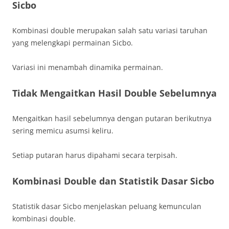
Sicbo
Kombinasi double merupakan salah satu variasi taruhan
yang melengkapi permainan Sicbo.
Variasi ini menambah dinamika permainan.
Tidak Mengaitkan Hasil Double Sebelumnya
Mengaitkan hasil sebelumnya dengan putaran berikutnya
sering memicu asumsi keliru.
Setiap putaran harus dipahami secara terpisah.
Kombinasi Double dan Statistik Dasar Sicbo
Statistik dasar Sicbo menjelaskan peluang kemunculan
kombinasi double.