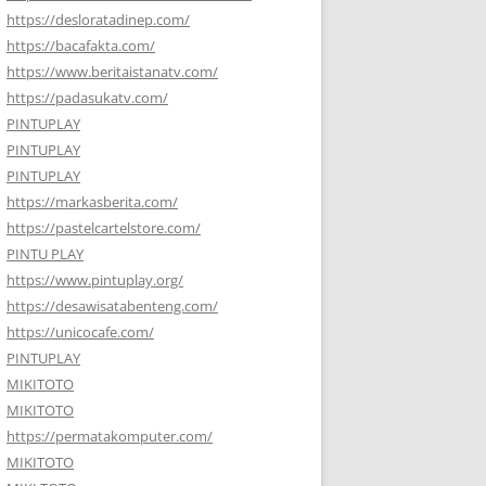
https://desloratadinep.com/
https://bacafakta.com/
https://www.beritaistanatv.com/
https://padasukatv.com/
PINTUPLAY
PINTUPLAY
PINTUPLAY
https://markasberita.com/
https://pastelcartelstore.com/
PINTU PLAY
https://www.pintuplay.org/
https://desawisatabenteng.com/
https://unicocafe.com/
PINTUPLAY
MIKITOTO
MIKITOTO
https://permatakomputer.com/
MIKITOTO