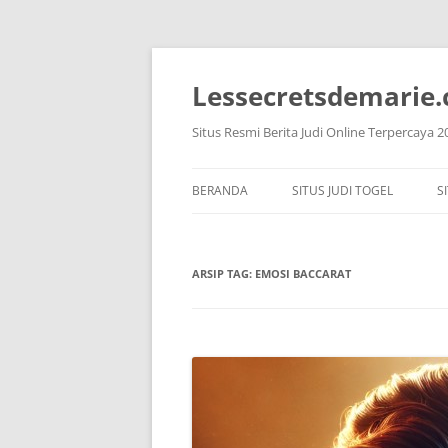
Lessecretsdemarie
Situs Resmi Berita Judi Online Terpercaya 2
BERANDA
SITUS JUDI TOGEL
S
ARSIP TAG:
EMOSI BACCARAT