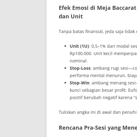
Efek Emosi di Meja Baccarat 
dan Unit
Tanpa batas finansial, jeda saja tidak
Unit (1U)
: 0,5–1% dari modal se
Rp100.000. Unit kecil memperp
nominal.
Stop‑Loss
: ambang rugi sesi—co
performa mental menurun, biaya 
Stop‑Win
: ambang menang sesi—
kunci sebagian besar profit. Eu
positif berubah negatif karena “se
Tuliskan angka ini di awal dan penuhi
Rencana Pra‑Sesi yang Me