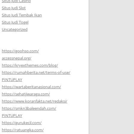
Situs Judi Casino
Situs Judi Slot
Situs Judi Tembak Ikan
Situs Judi Togel
Uncategorized
https://goohso.com/
accessnepal.org/
https://kryexthemes.com/blog/
https://rumahberita.net/terms-of-use/
PINTUPLAY
https://wartaberitanasional.com/
https://sehatjiwaraga.com/
https://www.koranfakta.net/redaksi/
https://smkn3baleendah.com/
PINTUPLAY
https://gurukecil.com/
https://ratuangka.com/