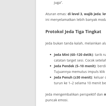
juga”.
Aturan emas:
di level 3, wajib jeda
;
le
ini menyelamatkan lebih banyak moda
Protokol Jeda Tiga Tingkat
Jeda bukan tanda kalah, melainkan alat
Jeda Mini (60–120 detik)
: tarik 
catatan target sesi. Cocok sete
Jeda Pendek (5–10 menit)
: berd
Tujuannya memutus impuls klik o
Jeda Penuh (≥30 menit)
: keluar
turun ke 1–2 selama 10 menit be
Jeda mengembalikan perspektif dan
m
puncak emosi.