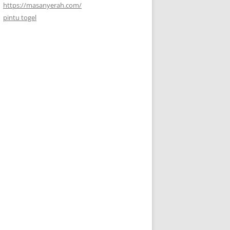
https://masanyerah.com/
pintu togel