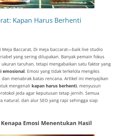
arat: Kapan Harus Berhenti
i Meja Baccarat, Di meja baccarat—baik live studio
riabel yang sering dilupakan. Banyak pemain fokus
 ukuran taruhan, tetapi mengabaikan satu faktor yang
i emosional
. Emosi yang tidak terkelola mengikis
, dan menabrak batas rencana. Artikel ini menyajikan
ntuk mengenali
kapan harus berhenti
, menyusun
rotokol jeda agar keputusan tetap jernih. Semua
a natural, dan alur SEO yang rapi sehingga siap
t Kenapa Emosi Menentukan Hasil