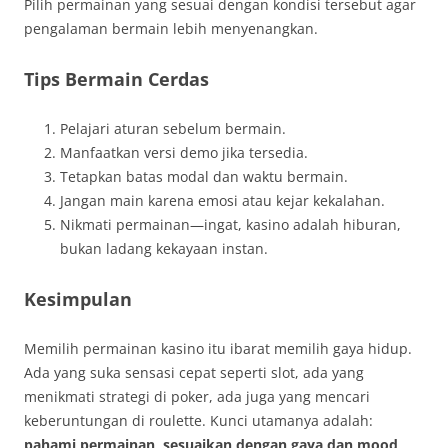
Pilih permainan yang sesuai dengan kondisi tersebut agar
pengalaman bermain lebih menyenangkan.
Tips Bermain Cerdas
Pelajari aturan sebelum bermain.
Manfaatkan versi demo jika tersedia.
Tetapkan batas modal dan waktu bermain.
Jangan main karena emosi atau kejar kekalahan.
Nikmati permainan—ingat, kasino adalah hiburan,
bukan ladang kekayaan instan.
Kesimpulan
Memilih permainan kasino itu ibarat memilih gaya hidup.
Ada yang suka sensasi cepat seperti slot, ada yang
menikmati strategi di poker, ada juga yang mencari
keberuntungan di roulette. Kunci utamanya adalah:
pahami permainan, sesuaikan dengan gaya dan mood