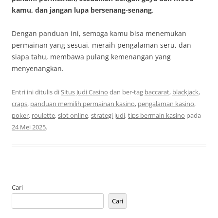
kamu, dan jangan lupa bersenang-senang
.
Dengan panduan ini, semoga kamu bisa menemukan
permainan yang sesuai, meraih pengalaman seru, dan
siapa tahu, membawa pulang kemenangan yang
menyenangkan.
Entri ini ditulis di
Situs Judi Casino
dan ber-tag
baccarat
,
blackjack
,
craps
,
panduan memilih permainan kasino
,
pengalaman kasino
,
poker
,
roulette
,
slot online
,
strategi judi
,
tips bermain kasino
pada
24 Mei 2025
.
Cari
Cari