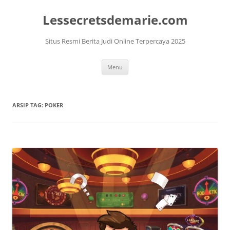
Lessecretsdemarie.com
Situs Resmi Berita Judi Online Terpercaya 2025
Langsung
Menu
ke
isi
ARSIP TAG:
POKER