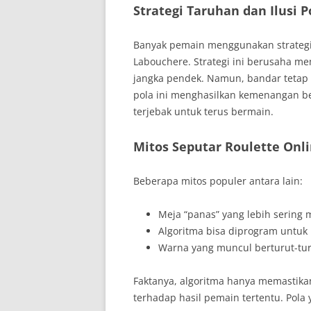
Strategi Taruhan dan Ilusi P
Banyak pemain menggunakan strategi t
Labouchere. Strategi ini berusaha m
jangka pendek. Namun, bandar tetap
pola ini menghasilkan kemenangan be
terjebak untuk terus bermain.
Mitos Seputar Roulette Onl
Beberapa mitos populer antara lain:
Meja “panas” yang lebih sering
Algoritma bisa diprogram untu
Warna yang muncul berturut-turu
Faktanya, algoritma hanya memastikan
terhadap hasil pemain tertentu. Pola y