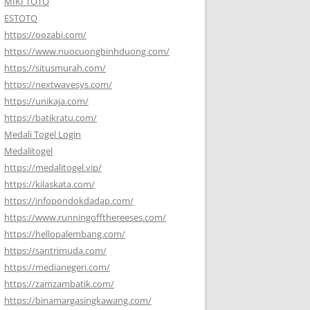
MIKI TOTO
ESTOTO
https://oozabi.com/
https://www.nuocuongbinhduong.com/
https://situsmurah.com/
https://nextwavesys.com/
https://unikaja.com/
https://batikratu.com/
Medali Togel Login
Medalitogel
https://medalitogel.vip/
https://kilaskata.com/
https://infopondokdadap.com/
https://www.runningoffthereeses.com/
https://hellopalembang.com/
https://santrimuda.com/
https://medianegeri.com/
https://zamzambatik.com/
https://binamargasingkawang.com/