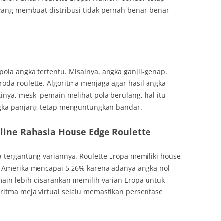
yang membuat distribusi tidak pernah benar-benar
ola angka tertentu. Misalnya, angka ganjil-genap,
 roda roulette. Algoritma menjaga agar hasil angka
Artinya, meski pemain melihat pola berulang, hal itu
ngka panjang tetap menguntungkan bandar.
nline Rahasia House Edge Roulette
 tergantung variannya. Roulette Eropa memiliki house
te Amerika mencapai 5,26% karena adanya angka nol
ain lebih disarankan memilih varian Eropa untuk
ritma meja virtual selalu memastikan persentase