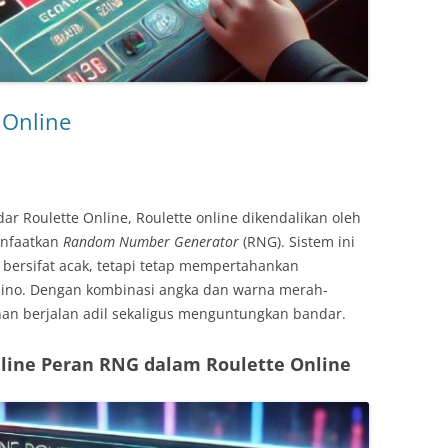
 Online
dar Roulette Online, Roulette online dikendalikan oleh
anfaatkan
Random Number Generator
(RNG). Sistem ini
bersifat acak, tetapi tetap mempertahankan
sino. Dengan kombinasi angka dan warna merah-
an berjalan adil sekaligus menguntungkan bandar.
nline Peran RNG dalam Roulette Online