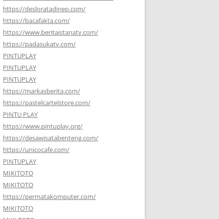
https://desloratadinep.com/
https://bacafakta.com/
https://www.beritaistanatv.com/
https://padasukatv.com/
PINTUPLAY
PINTUPLAY
PINTUPLAY
https://markasberita.com/
https://pastelcartelstore.com/
PINTU PLAY
https://www.pintuplay.org/
https://desawisatabenteng.com/
https://unicocafe.com/
PINTUPLAY
MIKITOTO
MIKITOTO
https://permatakomputer.com/
MIKITOTO