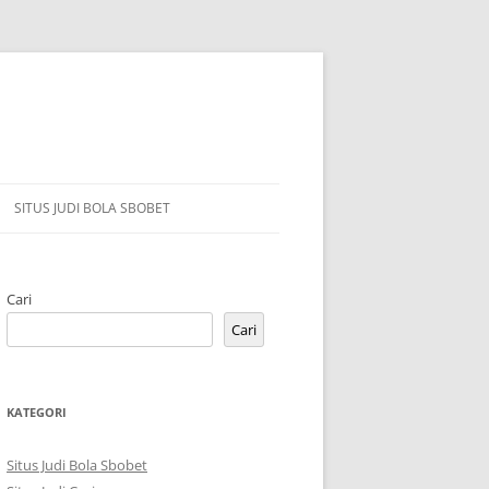
SITUS JUDI BOLA SBOBET
Cari
Cari
KATEGORI
Situs Judi Bola Sbobet