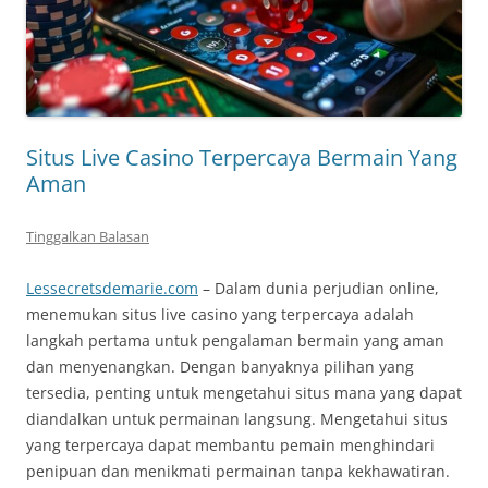
Situs Live Casino Terpercaya Bermain Yang
Aman
Tinggalkan Balasan
Lessecretsdemarie.com
– Dalam dunia perjudian online,
menemukan situs live casino yang terpercaya adalah
langkah pertama untuk pengalaman bermain yang aman
dan menyenangkan. Dengan banyaknya pilihan yang
tersedia, penting untuk mengetahui situs mana yang dapat
diandalkan untuk permainan langsung. Mengetahui situs
yang terpercaya dapat membantu pemain menghindari
penipuan dan menikmati permainan tanpa kekhawatiran.