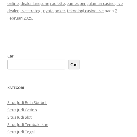
online
,
dealer langsung roulette
,
games pengalaman casino
,
live
dealer
,
live strategi
,
nyata poker
,
teknologi casino live
pada
7
Februari 2025
.
Cari
Cari
KATEGORI
Situs Judi Bola Sbobet
Situs Judi Casino
Situs Judi Slot
Situs Judi Tembak Ikan
Situs Judi Togel