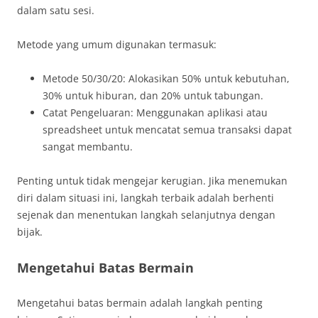
dalam satu sesi.
Metode yang umum digunakan termasuk:
Metode 50/30/20: Alokasikan 50% untuk kebutuhan,
30% untuk hiburan, dan 20% untuk tabungan.
Catat Pengeluaran: Menggunakan aplikasi atau
spreadsheet untuk mencatat semua transaksi dapat
sangat membantu.
Penting untuk tidak mengejar kerugian. Jika menemukan
diri dalam situasi ini, langkah terbaik adalah berhenti
sejenak dan menentukan langkah selanjutnya dengan
bijak.
Mengetahui Batas Bermain
Mengetahui batas bermain adalah langkah penting