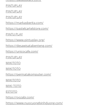
PINTUPLAY
PINTUPLAY
PINTUPLAY
https://markasberita.com/
https://pastelcartelstore.com/
PINTU PLAY
https://www.pintuplay.org/
https://desawisatabenteng.com/
https://unicocafe.com/
PINTUPLAY
MIKITOTO
MIKITOTO
https://permatakomputer.com/
MIKITOTO
MIKI TOTO
ESTOTO
https://oozabi.com/
https://www.nuocuongbinhduong.com/