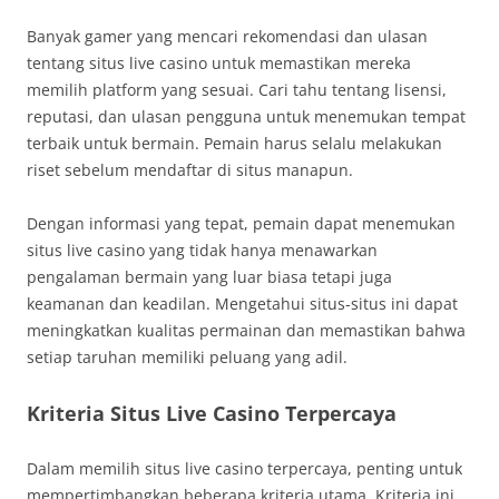
Banyak gamer yang mencari rekomendasi dan ulasan
tentang situs live casino untuk memastikan mereka
memilih platform yang sesuai. Cari tahu tentang lisensi,
reputasi, dan ulasan pengguna untuk menemukan tempat
terbaik untuk bermain. Pemain harus selalu melakukan
riset sebelum mendaftar di situs manapun.
Dengan informasi yang tepat, pemain dapat menemukan
situs live casino yang tidak hanya menawarkan
pengalaman bermain yang luar biasa tetapi juga
keamanan dan keadilan. Mengetahui situs-situs ini dapat
meningkatkan kualitas permainan dan memastikan bahwa
setiap taruhan memiliki peluang yang adil.
Kriteria Situs Live Casino Terpercaya
Dalam memilih situs live casino terpercaya, penting untuk
mempertimbangkan beberapa kriteria utama. Kriteria ini