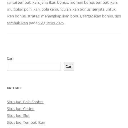
rantai tembak ikan
,
jenis ikan bonus
,
momen bonus tembak ikan
,
multiplier poin ikan
,
pola kemunculan ikan bonus
,
senjata untuk
ikan bonus
,
strategi menangkap ikan bonus
,
target ikan bonus
,
tips
tembak ikan
pada
9 Agustus 2025
.
Cari
Cari
KATEGORI
Situs Judi Bola Sbobet
Situs Judi Casino
Situs Judi Slot
Situs Judi Tembak Ikan