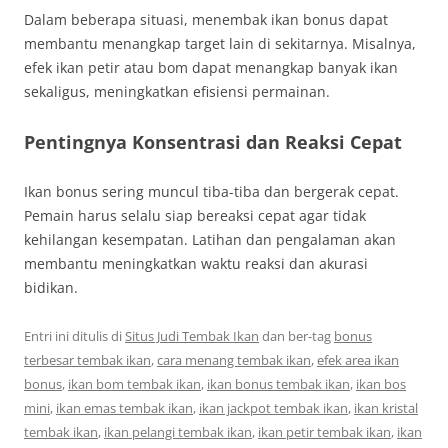
Dalam beberapa situasi, menembak ikan bonus dapat
membantu menangkap target lain di sekitarnya. Misalnya,
efek ikan petir atau bom dapat menangkap banyak ikan
sekaligus, meningkatkan efisiensi permainan.
Pentingnya Konsentrasi dan Reaksi Cepat
Ikan bonus sering muncul tiba-tiba dan bergerak cepat.
Pemain harus selalu siap bereaksi cepat agar tidak
kehilangan kesempatan. Latihan dan pengalaman akan
membantu meningkatkan waktu reaksi dan akurasi
bidikan.
Entri ini ditulis di
Situs Judi Tembak Ikan
dan ber-tag
bonus
terbesar tembak ikan
,
cara menang tembak ikan
,
efek area ikan
bonus
,
ikan bom tembak ikan
,
ikan bonus tembak ikan
,
ikan bos
mini
,
ikan emas tembak ikan
,
ikan jackpot tembak ikan
,
ikan kristal
tembak ikan
,
ikan pelangi tembak ikan
,
ikan petir tembak ikan
,
ikan