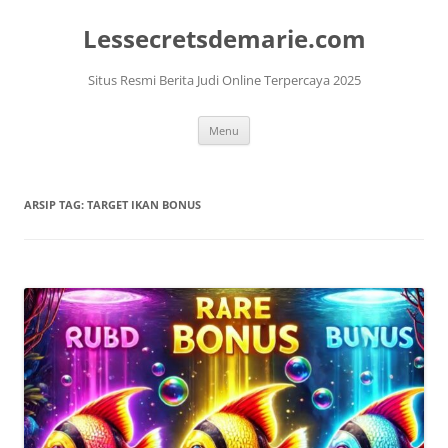
Lessecretsdemarie.com
Situs Resmi Berita Judi Online Terpercaya 2025
Langsung
Menu
ke
isi
ARSIP TAG:
TARGET IKAN BONUS