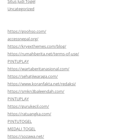
Situs Judi Togel
Uncategorized
https://goohso.com/
accessnepal.org/
https://kryexthemes.com/blog/
https://rumahberita.net/terms-of-use/
PINTUPLAY
https://wartaberitanasional.com/
https://sehatjiwaraga.com/
https://www.koranfakta.net/redaksi/
https://smkn3baleendah.com/
PINTUPLAY
https://gurukecil.com/
https://ratuangka.com/
PINTUTOGEL
MEDALI TOGEL
https://sozawa.net/