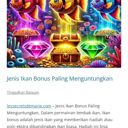
Jenis Ikan Bonus Paling Menguntungkan
Tinggalkan Balasan
lessecretsdemarie.com
– Jenis Ikan Bonus Paling
Menguntungkan, Dalam permainan tembak ikan, ikan
bonus adalah jenis ikan yang memberikan hadiah atau
poin ekstra dibandingkan ikan biasa. Hadiah ini bisa