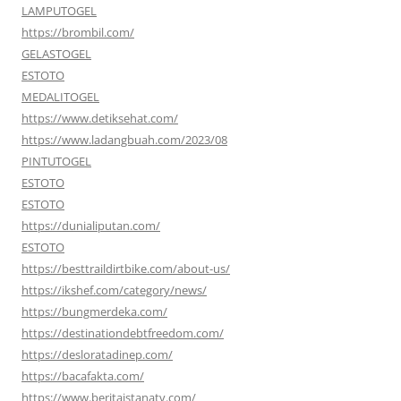
LAMPUTOGEL
https://brombil.com/
GELASTOGEL
ESTOTO
MEDALITOGEL
https://www.detiksehat.com/
https://www.ladangbuah.com/2023/08
PINTUTOGEL
ESTOTO
ESTOTO
https://dunialiputan.com/
ESTOTO
https://besttraildirtbike.com/about-us/
https://ikshef.com/category/news/
https://bungmerdeka.com/
https://destinationdebtfreedom.com/
https://desloratadinep.com/
https://bacafakta.com/
https://www.beritaistanatv.com/