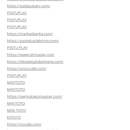
https://padasukatv.com/
PINTUPLAY
PINTUPLAY
PINTUPLAY
https://markasberita.com/
https://pastelcartelstore.com/
PINTU PLAY
https://www.pintuplay.org/
https://desawisatabenteng.com/
https://unicocafe.com/
PINTUPLAY
MIKITOTO
MIKITOTO
https://permatakomputer.com/
MIKITOTO
MIKI TOTO
ESTOTO
https://oozabi.com/