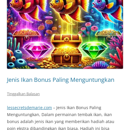
Jenis Ikan Bonus Paling Menguntungkan
Tinggalkan Balasan
lessecretsdemarie.com
– Jenis Ikan Bonus Paling
Menguntungkan, Dalam permainan tembak ikan, ikan
bonus adalah jenis ikan yang memberikan hadiah atau
poin ekstra dibandingkan ikan biasa. Hadiah ini bisa