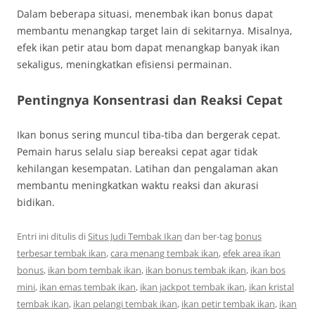
Dalam beberapa situasi, menembak ikan bonus dapat
membantu menangkap target lain di sekitarnya. Misalnya,
efek ikan petir atau bom dapat menangkap banyak ikan
sekaligus, meningkatkan efisiensi permainan.
Pentingnya Konsentrasi dan Reaksi Cepat
Ikan bonus sering muncul tiba-tiba dan bergerak cepat.
Pemain harus selalu siap bereaksi cepat agar tidak
kehilangan kesempatan. Latihan dan pengalaman akan
membantu meningkatkan waktu reaksi dan akurasi
bidikan.
Entri ini ditulis di
Situs Judi Tembak Ikan
dan ber-tag
bonus
terbesar tembak ikan
,
cara menang tembak ikan
,
efek area ikan
bonus
,
ikan bom tembak ikan
,
ikan bonus tembak ikan
,
ikan bos
mini
,
ikan emas tembak ikan
,
ikan jackpot tembak ikan
,
ikan kristal
tembak ikan
,
ikan pelangi tembak ikan
,
ikan petir tembak ikan
,
ikan