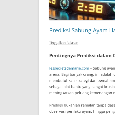
Prediksi Sabung Ayam Har
Tinggalkan Balasan
Pentingnya Prediksi dalam
lessecretsdemarie.com
– Sabung ayam
arena. Bagi banyak orang, ini adalah
membutuhkan strategi dan pemahaman
sebagai alat bantu yang sangat krusi
meningkatkan peluang kemenangan 
Prediksi bukanlah ramalan tanpa dasar.
observasi perilaku ayam, hingga pen