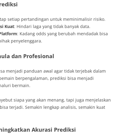
rediksi
tap setiap pertandingan untuk meminimalisir risiko.
si Kuat
: Hindari laga yang tidak banyak data.
Platform
: Kadang odds yang berubah mendadak bisa
pihak penyelenggara.
ula dan Profesional
isa menjadi panduan awal agar tidak terjebak dalam
 pemain berpengalaman, prediksi bisa menjadi
naluri bermain.
yebut siapa yang akan menang, tapi juga menjelaskan
isa terjadi. Semakin lengkap analisis, semakin kuat
ingkatkan Akurasi Prediksi