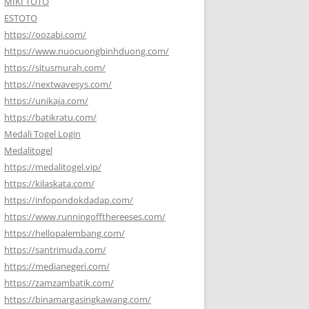
MIKI TOTO
ESTOTO
https://oozabi.com/
https://www.nuocuongbinhduong.com/
https://situsmurah.com/
https://nextwavesys.com/
https://unikaja.com/
https://batikratu.com/
Medali Togel Login
Medalitogel
https://medalitogel.vip/
https://kilaskata.com/
https://infopondokdadap.com/
https://www.runningoffthereeses.com/
https://hellopalembang.com/
https://santrimuda.com/
https://medianegeri.com/
https://zamzambatik.com/
https://binamargasingkawang.com/