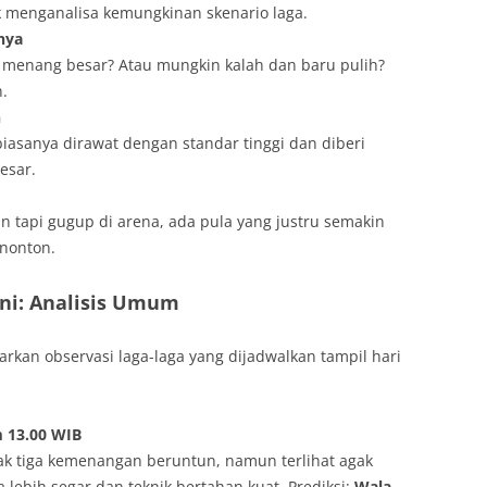
k menganalisa kemungkinan skenario laga.
nya
 menang besar? Atau mungkin kalah dan baru pulih?
.
n
iasanya dirawat dengan standar tinggi dan diberi
esar.
n tapi gugup di arena, ada pula yang justru semakin
enonton.
Ini: Analisis Umum
rkan observasi laga-laga yang dijadwalkan tampil hari
 13.00 WIB
k tiga kemenangan beruntun, namun terlihat agak
 lebih segar dan teknik bertahan kuat. Prediksi:
Wala