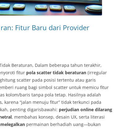
ran: Fitur Baru dari Provider
 Tidak Beraturan, Dalam beberapa tahun terakhir,
nyoroti fitur
pola scatter tidak beraturan
(irregular
ghitung scatter pada posisi tertentu atau garis
mberi ruang bagi simbol scatter untuk memicu fitur
tas kolom/baris tanpa pola tetap. Hasilnya adalah
 karena “jalan menuju fitur” tidak terkunci pada
kah, penting digarisbawahi:
perjudian online dilarang
netral
, membahas konsep, desain UX, serta literasi
g melegalkan
permainan berhadiah uang—bukan