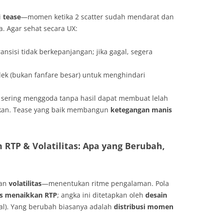
i
tease
—momen ketika 2 scatter sudah mendarat dan
a. Agar sehat secara UX:
ransisi tidak berkepanjangan; jika gagal, segera
k (bukan fanfare besar) untuk menghindari
lu sering menggoda tanpa hasil dapat membuat lelah
kan. Tease yang baik membangun
ketegangan manis
n RTP & Volatilitas: Apa yang Berubah,
an
volatilitas
—menentukan ritme pengalaman. Pola
is menaikkan RTP
; angka ini ditetapkan oleh
desain
gal). Yang berubah biasanya adalah
distribusi momen