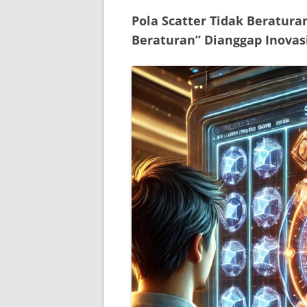
Pola Scatter Tidak Beratura
Beraturan” Dianggap Inovas