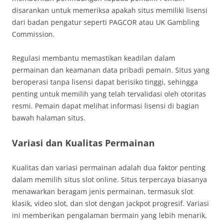
disarankan untuk memeriksa apakah situs memiliki lisensi
dari badan pengatur seperti PAGCOR atau UK Gambling
Commission.
Regulasi membantu memastikan keadilan dalam
permainan dan keamanan data pribadi pemain. Situs yang
beroperasi tanpa lisensi dapat berisiko tinggi, sehingga
penting untuk memilih yang telah tervalidasi oleh otoritas
resmi. Pemain dapat melihat informasi lisensi di bagian
bawah halaman situs.
Variasi dan Kualitas Permainan
Kualitas dan variasi permainan adalah dua faktor penting
dalam memilih situs slot online. Situs terpercaya biasanya
menawarkan beragam jenis permainan, termasuk slot
klasik, video slot, dan slot dengan jackpot progresif. Variasi
ini memberikan pengalaman bermain yang lebih menarik.