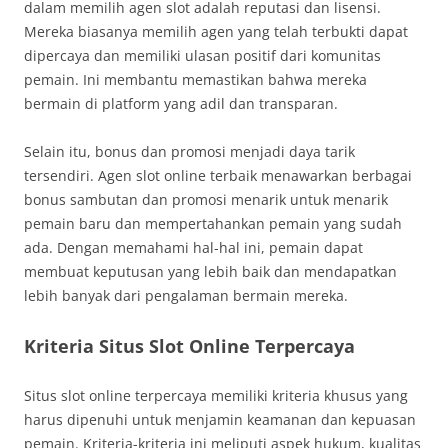
dalam memilih agen slot adalah reputasi dan lisensi.
Mereka biasanya memilih agen yang telah terbukti dapat
dipercaya dan memiliki ulasan positif dari komunitas
pemain. Ini membantu memastikan bahwa mereka
bermain di platform yang adil dan transparan.
Selain itu, bonus dan promosi menjadi daya tarik
tersendiri. Agen slot online terbaik menawarkan berbagai
bonus sambutan dan promosi menarik untuk menarik
pemain baru dan mempertahankan pemain yang sudah
ada. Dengan memahami hal-hal ini, pemain dapat
membuat keputusan yang lebih baik dan mendapatkan
lebih banyak dari pengalaman bermain mereka.
Kriteria Situs Slot Online Terpercaya
Situs slot online terpercaya memiliki kriteria khusus yang
harus dipenuhi untuk menjamin keamanan dan kepuasan
pemain. Kriteria-kriteria ini meliputi aspek hukum, kualitas