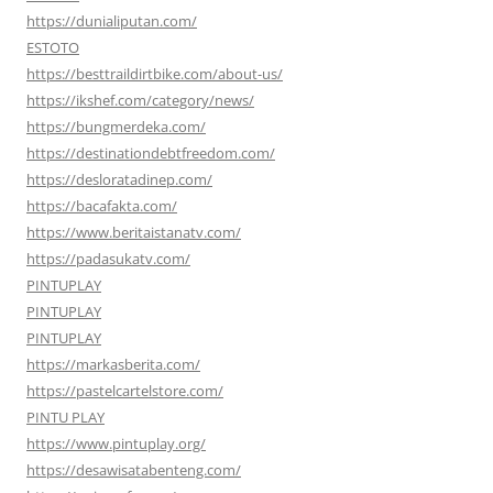
https://dunialiputan.com/
ESTOTO
https://besttraildirtbike.com/about-us/
https://ikshef.com/category/news/
https://bungmerdeka.com/
https://destinationdebtfreedom.com/
https://desloratadinep.com/
https://bacafakta.com/
https://www.beritaistanatv.com/
https://padasukatv.com/
PINTUPLAY
PINTUPLAY
PINTUPLAY
https://markasberita.com/
https://pastelcartelstore.com/
PINTU PLAY
https://www.pintuplay.org/
https://desawisatabenteng.com/