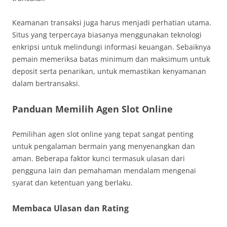
Keamanan transaksi juga harus menjadi perhatian utama.
Situs yang terpercaya biasanya menggunakan teknologi
enkripsi untuk melindungi informasi keuangan. Sebaiknya
pemain memeriksa batas minimum dan maksimum untuk
deposit serta penarikan, untuk memastikan kenyamanan
dalam bertransaksi.
Panduan Memilih Agen Slot Online
Pemilihan agen slot online yang tepat sangat penting
untuk pengalaman bermain yang menyenangkan dan
aman. Beberapa faktor kunci termasuk ulasan dari
pengguna lain dan pemahaman mendalam mengenai
syarat dan ketentuan yang berlaku.
Membaca Ulasan dan Rating