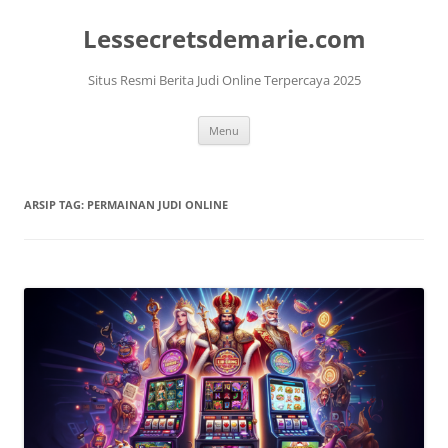
Lessecretsdemarie.com
Situs Resmi Berita Judi Online Terpercaya 2025
Langsung
Menu
ke
isi
ARSIP TAG:
PERMAINAN JUDI ONLINE