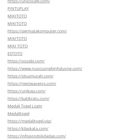
https://unicocafe.com/
PINTUPLAY
MIKITOTO
MIKITOTO
https://permatakomputer.com/
MIKITOTO
MIKI TOTO
ESTOTO
https://oozabi.com/
https://www.nuocuongbinhduong.com/
https://situsmurah.com/
https://nextwavesys.com/
https://unikaja.com/
https://batikratu.com/
Medali Togel Login
Medalitogel
https://medalitogel.vip/
https://kilaskata.com/
https://infopondokdadap.com/