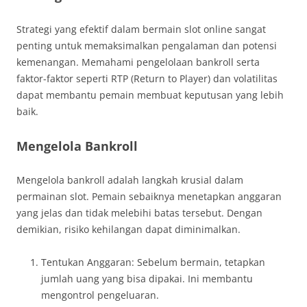
Strategi yang efektif dalam bermain slot online sangat
penting untuk memaksimalkan pengalaman dan potensi
kemenangan. Memahami pengelolaan bankroll serta
faktor-faktor seperti RTP (Return to Player) dan volatilitas
dapat membantu pemain membuat keputusan yang lebih
baik.
Mengelola Bankroll
Mengelola bankroll adalah langkah krusial dalam
permainan slot. Pemain sebaiknya menetapkan anggaran
yang jelas dan tidak melebihi batas tersebut. Dengan
demikian, risiko kehilangan dapat diminimalkan.
Tentukan Anggaran: Sebelum bermain, tetapkan
jumlah uang yang bisa dipakai. Ini membantu
mengontrol pengeluaran.