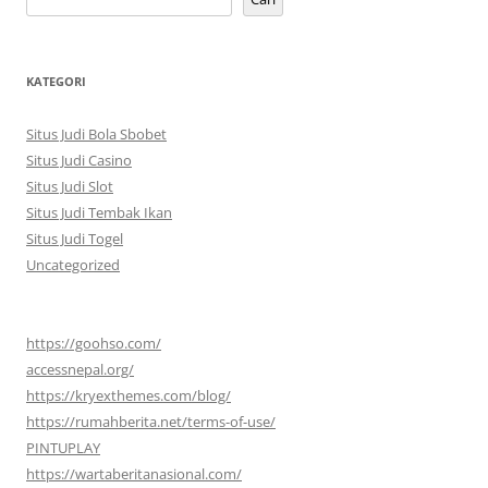
KATEGORI
Situs Judi Bola Sbobet
Situs Judi Casino
Situs Judi Slot
Situs Judi Tembak Ikan
Situs Judi Togel
Uncategorized
https://goohso.com/
accessnepal.org/
https://kryexthemes.com/blog/
https://rumahberita.net/terms-of-use/
PINTUPLAY
https://wartaberitanasional.com/