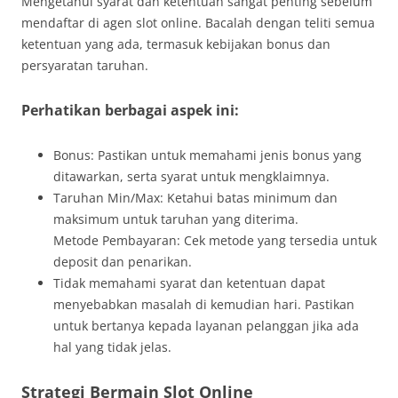
Mengetahui syarat dan ketentuan sangat penting sebelum
mendaftar di agen slot online. Bacalah dengan teliti semua
ketentuan yang ada, termasuk kebijakan bonus dan
persyaratan taruhan.
Perhatikan berbagai aspek ini:
Bonus: Pastikan untuk memahami jenis bonus yang
ditawarkan, serta syarat untuk mengklaimnya.
Taruhan Min/Max: Ketahui batas minimum dan
maksimum untuk taruhan yang diterima.
Metode Pembayaran: Cek metode yang tersedia untuk
deposit dan penarikan.
Tidak memahami syarat dan ketentuan dapat
menyebabkan masalah di kemudian hari. Pastikan
untuk bertanya kepada layanan pelanggan jika ada
hal yang tidak jelas.
Strategi Bermain Slot Online