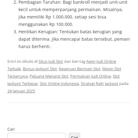
Pembagian Taruhan: Bagi bankroll menjadi unit-unit
kecil untuk memperpanjang permainan. Misalnya,
jika memiliki Rp 1.000.000, setiap sesi bisa
menggunakan Rp 100.000.
Hentikan Kerugian: Tentukan batas kerugian yang
dapat diterima. Jika mencapai batas tersebut, pemain
harus berhenti.
Entri ini ditulis di
Situs Judi Slot
dan ber-tag
Agen Judi Online
Terbaik
,
Bonus Jackpot Slot
,
Keseruan Bermain Slot
,
Mesin Slot
Terpercaya
,
Peluang Menang Slot
,
Permainan Judi Online
,
Slot
Jackpot Terbesar
,
Slot Online Indonesia
,
Strategi Raih Jackpot
pada
24 Januari 2025
.
Cari
Cari