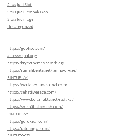
Situs Judi Slot
Situs Judi Tembak Ikan
Situs Judi Togel
Uncategorized
https://goohso.com/
accessnepal.org/
https://kryexthemes.com/blog/
https://rumahberita.net/terms-of-use/
PINTUPLAY
https://wartaberitanasional.com/
https://sehatjiwaraga.com/
https://www.koranfakta.net/redaksi/
https://smkn3baleendah.com/
PINTUPLAY
https://gurukecil.com/
https://ratuangka.com/
PINTUTOGEL