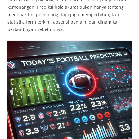
kemenangan. Prediksi bola akurat bukan hanya tentang
menebak tim pemenang, tapi juga memperhitungkan
statistik, form terkini, absensi pemain, dan dinamika
pertandingan sebelumnya.