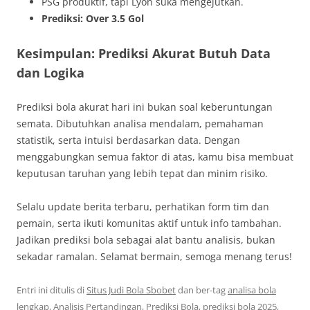
PSG produktif, tapi Lyon suka mengejutkan.
Prediksi: Over 3.5 Gol
Kesimpulan: Prediksi Akurat Butuh Data
dan Logika
Prediksi bola akurat hari ini bukan soal keberuntungan
semata. Dibutuhkan analisa mendalam, pemahaman
statistik, serta intuisi berdasarkan data. Dengan
menggabungkan semua faktor di atas, kamu bisa membuat
keputusan taruhan yang lebih tepat dan minim risiko.
Selalu update berita terbaru, perhatikan form tim dan
pemain, serta ikuti komunitas aktif untuk info tambahan.
Jadikan prediksi bola sebagai alat bantu analisis, bukan
sekadar ramalan. Selamat bermain, semoga menang terus!
Entri ini ditulis di
Situs Judi Bola Sbobet
dan ber-tag
analisa bola
lengkap
,
Analisis Pertandingan
,
Prediksi Bola
,
prediksi bola 2025
,