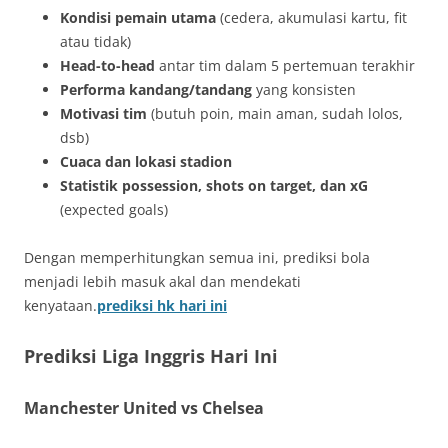
Kondisi pemain utama
(cedera, akumulasi kartu, fit
atau tidak)
Head-to-head
antar tim dalam 5 pertemuan terakhir
Performa kandang/tandang
yang konsisten
Motivasi tim
(butuh poin, main aman, sudah lolos,
dsb)
Cuaca dan lokasi stadion
Statistik possession, shots on target, dan xG
(expected goals)
Dengan memperhitungkan semua ini, prediksi bola
menjadi lebih masuk akal dan mendekati
kenyataan.
prediksi hk hari ini
Prediksi Liga Inggris Hari Ini
Manchester United vs Chelsea