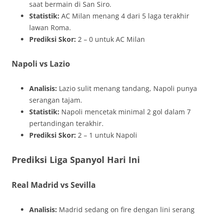
saat bermain di San Siro.
Statistik:
AC Milan menang 4 dari 5 laga terakhir
lawan Roma.
Prediksi Skor:
2 – 0 untuk AC Milan
Napoli vs Lazio
Analisis:
Lazio sulit menang tandang, Napoli punya
serangan tajam.
Statistik:
Napoli mencetak minimal 2 gol dalam 7
pertandingan terakhir.
Prediksi Skor:
2 – 1 untuk Napoli
Prediksi Liga Spanyol Hari Ini
Real Madrid vs Sevilla
Analisis:
Madrid sedang on fire dengan lini serang