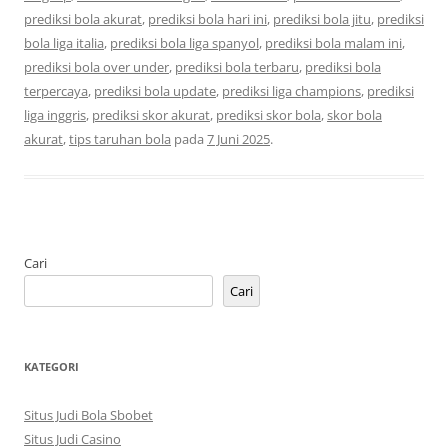
prediksi bola akurat
,
prediksi bola hari ini
,
prediksi bola jitu
,
prediksi
bola liga italia
,
prediksi bola liga spanyol
,
prediksi bola malam ini
,
prediksi bola over under
,
prediksi bola terbaru
,
prediksi bola
terpercaya
,
prediksi bola update
,
prediksi liga champions
,
prediksi
liga inggris
,
prediksi skor akurat
,
prediksi skor bola
,
skor bola
akurat
,
tips taruhan bola
pada
7 Juni 2025
.
Cari
Cari
KATEGORI
Situs Judi Bola Sbobet
Situs Judi Casino