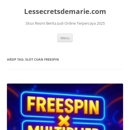
Lessecretsdemarie.com
Situs Resmi Berita Judi Online Terpercaya 2025
Langsung
Menu
ke
isi
ARSIP TAG:
SLOT CUAN FREESPIN