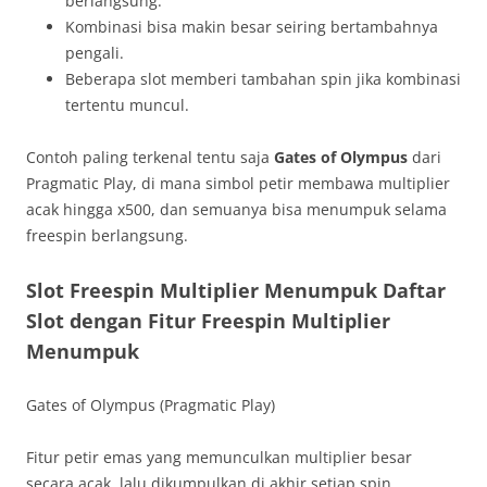
berlangsung.
Kombinasi bisa makin besar seiring bertambahnya
pengali.
Beberapa slot memberi tambahan spin jika kombinasi
tertentu muncul.
Contoh paling terkenal tentu saja
Gates of Olympus
dari
Pragmatic Play, di mana simbol petir membawa multiplier
acak hingga x500, dan semuanya bisa menumpuk selama
freespin berlangsung.
Slot Freespin Multiplier Menumpuk Daftar
Slot dengan Fitur Freespin Multiplier
Menumpuk
Gates of Olympus (Pragmatic Play)
Fitur petir emas yang memunculkan multiplier besar
secara acak, lalu dikumpulkan di akhir setiap spin.