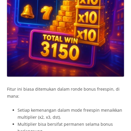
Fitur ini biasa ditemukan dalam ronde bonus freespin, di
mana:
Setiap kemenangan dalam mode freespin menaikkan
multiplier (x2, x3, dst).
Multiplier bisa bersifat permanen selama bonus