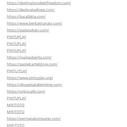
https://destinationdebtfreedom.com/
https://desloratadinep.com/
https://bacafakta.com/
https://www.beritaistanatv.com/
https://padasukatv.com/
PINTUPLAY
PINTUPLAY
PINTUPLAY
https://markasberita.com/
https://pastelcartelstore.com/
PINTU PLAY
https://www.pintuplay.org/
https://desawisatabenteng.com/
https://unicocafe.com/
PINTUPLAY
MIKITOTO
MIKITOTO
https://permatakomputer.com/
MIKITOTO