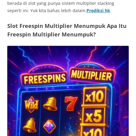
berada di slot yang punya sistem multiplier stacking
seperti ini. Yuk kita bahas lebih dalam.
Prediksi hk
Slot Freespin Multiplier Menumpuk Apa Itu
Freespin Multiplier Menumpuk?