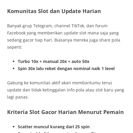
Komunitas Slot dan Update Harian
Banyak grup Telegram, channel TikTok, dan forum
Facebook yang memberikan update slot mana saja yang
sedang gacor tiap hari. Biasanya mereka juga share pola
seperti:
Turbo 10x + manual 20x + auto 50x
Spin 30x lalu rebet dengan nominal naik 1 level
Gabung ke komunitas aktif akan membantumu terus
update dan tidak ketinggalan info pola atau slot baru yang
lagi panas.
Kriteria Slot Gacor Harian Menurut Pemain
Scatter muncul kurang dari 25 spin