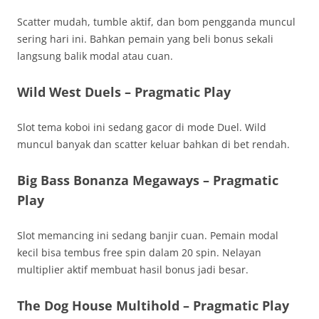
Scatter mudah, tumble aktif, dan bom pengganda muncul
sering hari ini. Bahkan pemain yang beli bonus sekali
langsung balik modal atau cuan.
Wild West Duels – Pragmatic Play
Slot tema koboi ini sedang gacor di mode Duel. Wild
muncul banyak dan scatter keluar bahkan di bet rendah.
Big Bass Bonanza Megaways – Pragmatic
Play
Slot memancing ini sedang banjir cuan. Pemain modal
kecil bisa tembus free spin dalam 20 spin. Nelayan
multiplier aktif membuat hasil bonus jadi besar.
The Dog House Multihold – Pragmatic Play