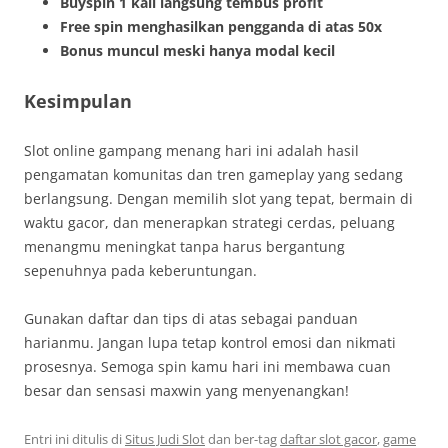
Buyspin 1 kali langsung tembus profit
Free spin menghasilkan pengganda di atas 50x
Bonus muncul meski hanya modal kecil
Kesimpulan
Slot online gampang menang hari ini adalah hasil
pengamatan komunitas dan tren gameplay yang sedang
berlangsung. Dengan memilih slot yang tepat, bermain di
waktu gacor, dan menerapkan strategi cerdas, peluang
menangmu meningkat tanpa harus bergantung
sepenuhnya pada keberuntungan.
Gunakan daftar dan tips di atas sebagai panduan
harianmu. Jangan lupa tetap kontrol emosi dan nikmati
prosesnya. Semoga spin kamu hari ini membawa cuan
besar dan sensasi maxwin yang menyenangkan!
Entri ini ditulis di
Situs Judi Slot
dan ber-tag
daftar slot gacor
,
game