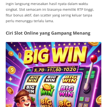
ingin langsung merasakan hasil nyata dalam waktu
singkat. Slot semacam ini biasanya memiliki RTP tinggi,
fitur bonus aktif, dan scatter yang sering keluar tanpa
perlu menunggu terlalu lama.
Ciri Slot Online yang Gampang Menang