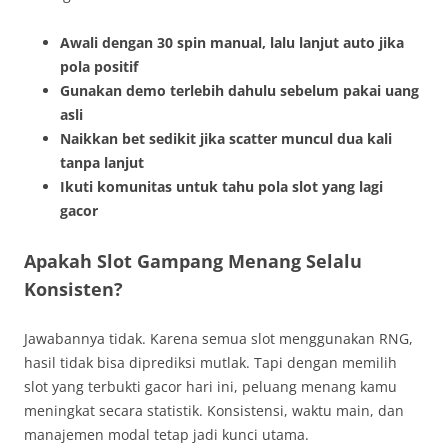
Awali dengan 30 spin manual, lalu lanjut auto jika
pola positif
Gunakan demo terlebih dahulu sebelum pakai uang
asli
Naikkan bet sedikit jika scatter muncul dua kali
tanpa lanjut
Ikuti komunitas untuk tahu pola slot yang lagi
gacor
Apakah Slot Gampang Menang Selalu
Konsisten?
Jawabannya tidak. Karena semua slot menggunakan RNG,
hasil tidak bisa diprediksi mutlak. Tapi dengan memilih
slot yang terbukti gacor hari ini, peluang menang kamu
meningkat secara statistik. Konsistensi, waktu main, dan
manajemen modal tetap jadi kunci utama.