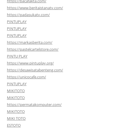
https://bacafakta.com/
https://www.beritaistanatv.com/
https://padasukatv.com/
PINTUPLAY
PINTUPLAY
PINTUPLAY
https://markasberita.com/
https://pastelcartelstore.com/
PINTU PLAY
https://www.pintuplay.org/
https://desawisatabenteng.com/
https://unicocafe.com/
PINTUPLAY
MIKITOTO
MIKITOTO
https://permatakomputer.com/
MIKITOTO
MIKI TOTO
ESTOTO