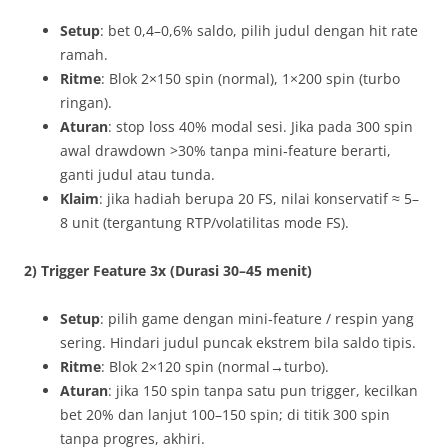
Setup
: bet 0,4–0,6% saldo, pilih judul dengan hit rate
ramah.
Ritme
: Blok 2×150 spin (normal), 1×200 spin (turbo
ringan).
Aturan
: stop loss 40% modal sesi. Jika pada 300 spin
awal drawdown >30% tanpa mini‑feature berarti,
ganti judul atau tunda.
Klaim
: jika hadiah berupa 20 FS, nilai konservatif ≈ 5–
8 unit (tergantung RTP/volatilitas mode FS).
2) Trigger Feature 3x (Durasi 30–45 menit)
Setup
: pilih game dengan mini‑feature / respin yang
sering. Hindari judul puncak ekstrem bila saldo tipis.
Ritme
: Blok 2×120 spin (normal→turbo).
Aturan
: jika 150 spin tanpa satu pun trigger, kecilkan
bet 20% dan lanjut 100–150 spin; di titik 300 spin
tanpa progres, akhiri.