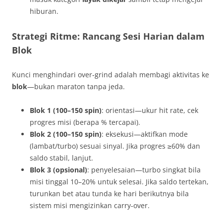
hiburan.
Strategi Ritme: Rancang Sesi Harian dalam
Blok
Kunci menghindari over‑grind adalah membagi aktivitas ke
blok
—bukan maraton tanpa jeda.
Blok 1 (100–150 spin)
: orientasi—ukur hit rate, cek
progres misi (berapa % tercapai).
Blok 2 (100–150 spin)
: eksekusi—aktifkan mode
(lambat/turbo) sesuai sinyal. Jika progres ≥60% dan
saldo stabil, lanjut.
Blok 3 (opsional)
: penyelesaian—turbo singkat bila
misi tinggal 10–20% untuk selesai. Jika saldo tertekan,
turunkan bet atau tunda ke hari berikutnya bila
sistem misi mengizinkan carry‑over.