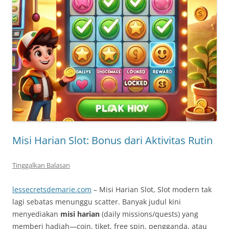
Misi Harian Slot: Bonus dari Aktivitas Rutin
Tinggalkan Balasan
lessecretsdemarie.com
– Misi Harian Slot, Slot modern tak
lagi sebatas menunggu scatter. Banyak judul kini
menyediakan
misi harian
(daily missions/quests) yang
memberi hadiah—coin, tiket, free spin, pengganda, atau