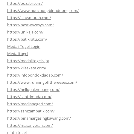
https://oozabi.com/
https://www.nuocuongbinhduong.com/
https://situsmurah.com/
https://nextwavesys.com/
https://unikaja.com/
https://batikratu.com/
Medali Togel Login
Medalitogel
https://medalitogel.vip/
https://kilaskata.com/
https://infopondokdadap.com/
https://www.runningoffthereeses.com/
https://hellopalembang.com/
https://santrimuda.com/
https://medianegeri.com/
https://zamzambatik.com/
https://binamargasingkawang.com/
https://masanyerah.com/
pintu togel