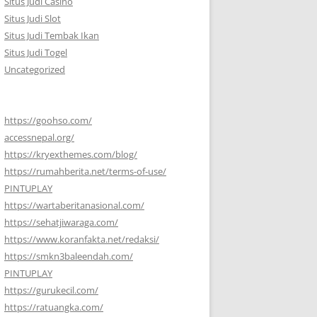
Situs Judi Casino
Situs Judi Slot
Situs Judi Tembak Ikan
Situs Judi Togel
Uncategorized
https://goohso.com/
accessnepal.org/
https://kryexthemes.com/blog/
https://rumahberita.net/terms-of-use/
PINTUPLAY
https://wartaberitanasional.com/
https://sehatjiwaraga.com/
https://www.koranfakta.net/redaksi/
https://smkn3baleendah.com/
PINTUPLAY
https://gurukecil.com/
https://ratuangka.com/