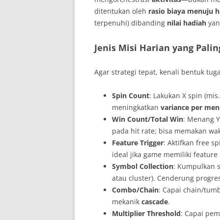
ditentukan oleh
rasio biaya menuju 
terpenuhi) dibanding
nilai hadiah
yan
Jenis Misi Harian yang Pal
Agar strategi tepat, kenali bentuk tug
Spin Count
: Lakukan X spin (mis
meningkatkan
variance per men
Win Count/Total Win
: Menang Y
pada hit rate; bisa memakan wak
Feature Trigger
: Aktifkan free s
ideal jika game memiliki feature
Symbol Collection
: Kumpulkan s
atau cluster). Cenderung progresi
Combo/Chain
: Capai chain/tumb
mekanik
cascade
.
Multiplier Threshold
: Capai pem