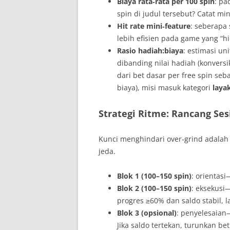
Biaya rata‑rata per 100 spin
: pa
spin di judul tersebut? Catat m
Hit rate mini‑feature
: seberapa s
lebih efisien pada game yang “h
Rasio hadiah
:biaya
: estimasi un
dibanding nilai hadiah (konversi
dari bet dasar per free spin seb
biaya), misi masuk kategori
laya
Strategi Ritme: Rancang Ses
Kunci menghindari over‑grind adalah
jeda.
Blok 1 (100–150 spin)
: orientasi
Blok 2 (100–150 spin)
: eksekusi—
progres ≥60% dan saldo stabil, l
Blok 3 (opsional)
: penyelesaian—
Jika saldo tertekan, turunkan bet