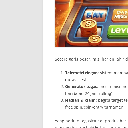
Secara garis besar, misi harian lahir 
Telemetri ringan
: sistem membac
durasi sesi.
Generator tugas
: mesin misi me
hari (atau 24 jam rolling).
Hadiah & klaim
: begitu target
free spin/coin/entry turnamen.
Yang perlu ditegaskan: di produk berl
mengorchestrasi
aktivitas
—bukan men