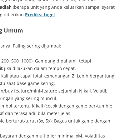
hadiah
(berapa unit yang Anda keluarkan sampai syarat
g diberikan.
Prediksi togel
ing Umum
asnya. Paling sering dijumpai:
. 200, 500, 1000). Gampang dipahami, tetapi
it
jika dilakukan dalam tempo cepat.
 kali atau capai total kemenangan Z. Lebih bergantung
tu saat base game kering.
pin/buy feature/mini‑feature sejumlah N kali. Volatil;
 ringan yang sering muncul.
imbol tertentu K kali (cocok dengan game ber‑tumble
f dan terasa adil bila meter jelas.
le berturut‑turut (3x, 5x). Bagus untuk game dengan
bayaran dengan multiplier minimal xM. Volatilitas