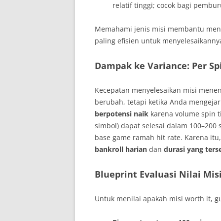
relatif tinggi; cocok bagi pembu
Memahami jenis misi membantu me
paling efisien untuk menyelesaikanny
Dampak ke Variance: Per Sp
Kecepatan menyelesaikan misi mene
berubah, tetapi ketika Anda mengejar
berpotensi naik
karena volume spin ti
simbol) dapat selesai dalam 100–200 
base game ramah hit rate. Karena it
bankroll harian
dan
durasi yang ters
Blueprint Evaluasi Nilai Misi
Untuk menilai apakah misi worth it, 