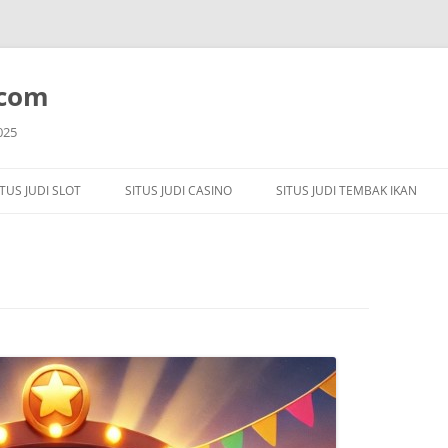
.com
025
Langsung
ke
ITUS JUDI SLOT
SITUS JUDI CASINO
SITUS JUDI TEMBAK IKAN
isi