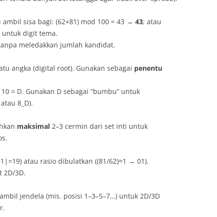
 ambil sisa bagi: (62+81) mod 100 = 43 →
43
; atau
 untuk digit tema.
anpa meledakkan jumlah kandidat.
tu angka (digital root). Gunakan sebagai
penentu
 10 = D. Gunakan D sebagai “bumbu” untuk
atau 8_D).
ahkan
maksimal
2–3 cermin dari set inti untuk
s.
|=19) atau rasio dibulatkan ((81/62)≈1 → 01).
 2D/3D.
ambil jendela (mis. posisi 1–3–5–7…) untuk 2D/3D
r.