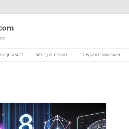
.com
025
Langsung
ke
ITUS JUDI SLOT
SITUS JUDI CASINO
SITUS JUDI TEMBAK IKAN
isi