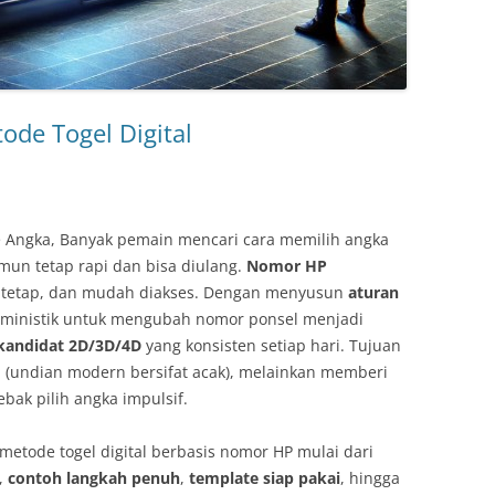
de Togel Digital
 Angka, Banyak pemain mencari cara memilih angka
amun tetap rapi dan bisa diulang.
Nomor HP
, tetap, dan mudah diakses. Dengan menyusun
aturan
rministik untuk mengubah nomor ponsel menjadi
kandidat 2D/3D/4D
yang konsisten setiap hari. Tujuan
 (undian modern bersifat acak), melainkan memberi
ebak pilih angka impulsif.
etode togel digital berbasis nomor HP mulai dari
,
contoh langkah penuh
,
template siap pakai
, hingga