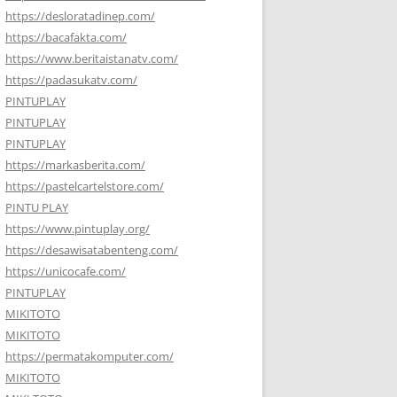
https://desloratadinep.com/
https://bacafakta.com/
https://www.beritaistanatv.com/
https://padasukatv.com/
PINTUPLAY
PINTUPLAY
PINTUPLAY
https://markasberita.com/
https://pastelcartelstore.com/
PINTU PLAY
https://www.pintuplay.org/
https://desawisatabenteng.com/
https://unicocafe.com/
PINTUPLAY
MIKITOTO
MIKITOTO
https://permatakomputer.com/
MIKITOTO