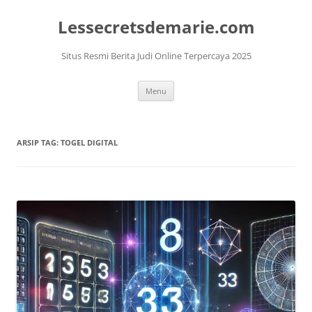
Lessecretsdemarie.com
Situs Resmi Berita Judi Online Terpercaya 2025
Langsung
Menu
ke
isi
ARSIP TAG:
TOGEL DIGITAL