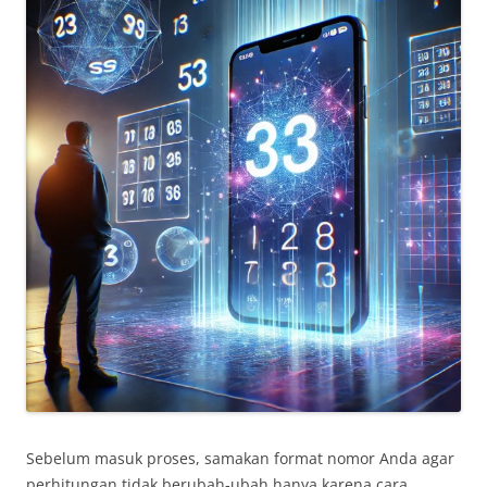
Sebelum masuk proses, samakan format nomor Anda agar
perhitungan tidak berubah-ubah hanya karena cara