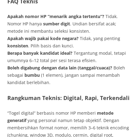
FAQ Teknis
Apakah nomor HP “menarik angka tertentu”?
Tidak.
Nomor HP hanya
sumber digit
. Undian bersifat acak;
metode ini membantu seleksi konsisten.
Apakah wajib pakai kode negara?
Tidak, yang penting
konsisten
. Pilih basis dan kunci.
Berapa banyak kandidat ideal?
Tergantung modal, tetapi
umumnya 6–12 total per sesi terasa efisien.
Boleh digabung dengan data lain (tanggal/cuaca)?
Boleh
sebagai
bumbu
(1 elemen), jangan sampai menambah
kandidat berlebihan.
Rangkuman Teknis: Digital, Rapi, Terkendali
“Togel digital” berbasis nomor HP memberi
metode
generatif
yang personal namun tetap objektif. Dengan
membersihkan format nomor, memilih 3–6 teknik encoding
(chunking, window 3D, modulo, cermin, digital root,