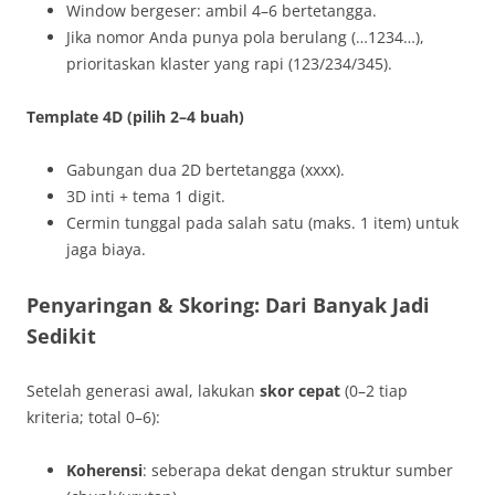
Window bergeser: ambil 4–6 bertetangga.
Jika nomor Anda punya pola berulang (…1234…),
prioritaskan klaster yang rapi (123/234/345).
Template 4D (pilih 2–4 buah)
Gabungan dua 2D bertetangga (xxxx).
3D inti + tema 1 digit.
Cermin tunggal pada salah satu (maks. 1 item) untuk
jaga biaya.
Penyaringan & Skoring: Dari Banyak Jadi
Sedikit
Setelah generasi awal, lakukan
skor cepat
(0–2 tiap
kriteria; total 0–6):
Koherensi
: seberapa dekat dengan struktur sumber