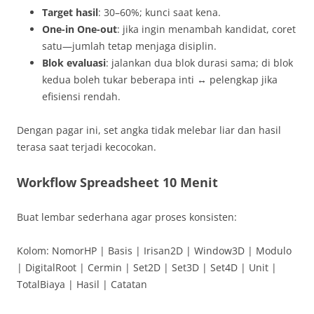
Target hasil
: 30–60%; kunci saat kena.
One-in One-out
: jika ingin menambah kandidat, coret
satu—jumlah tetap menjaga disiplin.
Blok evaluasi
: jalankan dua blok durasi sama; di blok
kedua boleh tukar beberapa inti ↔ pelengkap jika
efisiensi rendah.
Dengan pagar ini, set angka tidak melebar liar dan hasil
terasa saat terjadi kecocokan.
Workflow Spreadsheet 10 Menit
Buat lembar sederhana agar proses konsisten:
Kolom: NomorHP | Basis | Irisan2D | Window3D | Modulo
| DigitalRoot | Cermin | Set2D | Set3D | Set4D | Unit |
TotalBiaya | Hasil | Catatan