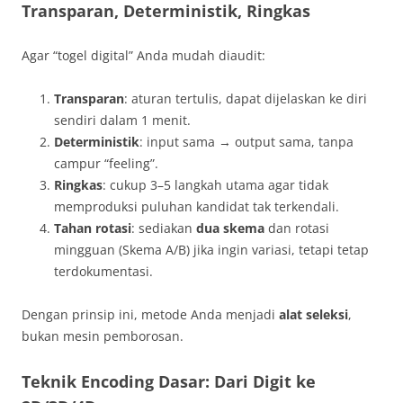
Transparan, Deterministik, Ringkas
Agar “togel digital” Anda mudah diaudit:
Transparan
: aturan tertulis, dapat dijelaskan ke diri
sendiri dalam 1 menit.
Deterministik
: input sama → output sama, tanpa
campur “feeling”.
Ringkas
: cukup 3–5 langkah utama agar tidak
memproduksi puluhan kandidat tak terkendali.
Tahan rotasi
: sediakan
dua skema
dan rotasi
mingguan (Skema A/B) jika ingin variasi, tetapi tetap
terdokumentasi.
Dengan prinsip ini, metode Anda menjadi
alat seleksi
,
bukan mesin pemborosan.
Teknik Encoding Dasar: Dari Digit ke