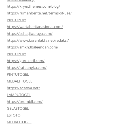
https://kryexthemes.com/blog/
https://rumahberita.net/terms-of-use/
PINTUPLAY
https://wartaberitanasional.com/
https://sehatjiwaraga.com/
https://www.koranfakta.net/redaksi/
https://smkn3baleendah.com/
PINTUPLAY
https://gurukecil.com/
https://ratuangka.com/
PINTUTOGEL
MEDALI TOGEL
https://sozawa.net/
LAMPUTOGEL
https://brombil.com/
GELASTOGEL
ESTOTO
MEDALITOGEL