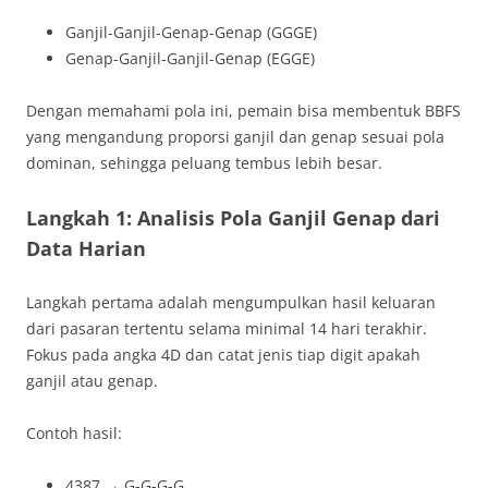
Ganjil-Ganjil-Genap-Genap (GGGE)
Genap-Ganjil-Ganjil-Genap (EGGE)
Dengan memahami pola ini, pemain bisa membentuk BBFS
yang mengandung proporsi ganjil dan genap sesuai pola
dominan, sehingga peluang tembus lebih besar.
Langkah 1: Analisis Pola Ganjil Genap dari
Data Harian
Langkah pertama adalah mengumpulkan hasil keluaran
dari pasaran tertentu selama minimal 14 hari terakhir.
Fokus pada angka 4D dan catat jenis tiap digit apakah
ganjil atau genap.
Contoh hasil:
4387 → G-G-G-G