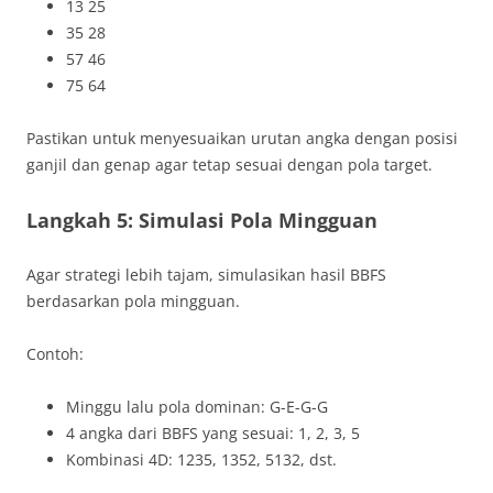
13 25
35 28
57 46
75 64
Pastikan untuk menyesuaikan urutan angka dengan posisi
ganjil dan genap agar tetap sesuai dengan pola target.
Langkah 5: Simulasi Pola Mingguan
Agar strategi lebih tajam, simulasikan hasil BBFS
berdasarkan pola mingguan.
Contoh:
Minggu lalu pola dominan: G-E-G-G
4 angka dari BBFS yang sesuai: 1, 2, 3, 5
Kombinasi 4D: 1235, 1352, 5132, dst.