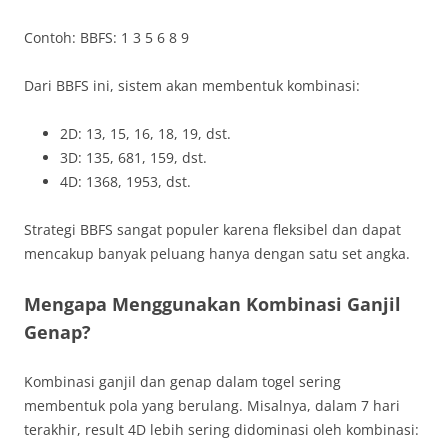
Contoh: BBFS: 1 3 5 6 8 9
Dari BBFS ini, sistem akan membentuk kombinasi:
2D: 13, 15, 16, 18, 19, dst.
3D: 135, 681, 159, dst.
4D: 1368, 1953, dst.
Strategi BBFS sangat populer karena fleksibel dan dapat
mencakup banyak peluang hanya dengan satu set angka.
Mengapa Menggunakan Kombinasi Ganjil
Genap?
Kombinasi ganjil dan genap dalam togel sering
membentuk pola yang berulang. Misalnya, dalam 7 hari
terakhir, result 4D lebih sering didominasi oleh kombinasi: