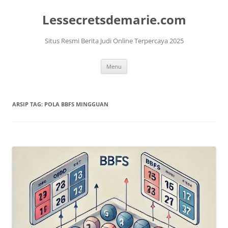
Lessecretsdemarie.com
Situs Resmi Berita Judi Online Terpercaya 2025
Langsung
Menu
ke
isi
ARSIP TAG:
POLA BBFS MINGGUAN