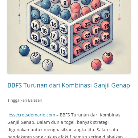
BBFS Turunan dari Kombinasi Ganjil Genap
Tinggalkan Balasan
lessecretsdemarie.com
– BBFS Turunan dari Kombinasi
Ganjil Genap, Dalam dunia togel, banyak strategi
digunakan untuk menghasilkan angka jitu. Salah satu
pendekatan yang cukup efektif namun sering diabaikan