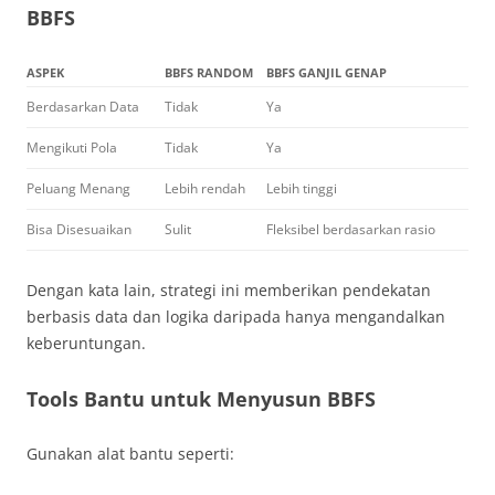
BBFS
ASPEK
BBFS RANDOM
BBFS GANJIL GENAP
Berdasarkan Data
Tidak
Ya
Mengikuti Pola
Tidak
Ya
Peluang Menang
Lebih rendah
Lebih tinggi
Bisa Disesuaikan
Sulit
Fleksibel berdasarkan rasio
Dengan kata lain, strategi ini memberikan pendekatan
berbasis data dan logika daripada hanya mengandalkan
keberuntungan.
Tools Bantu untuk Menyusun BBFS
Gunakan alat bantu seperti: