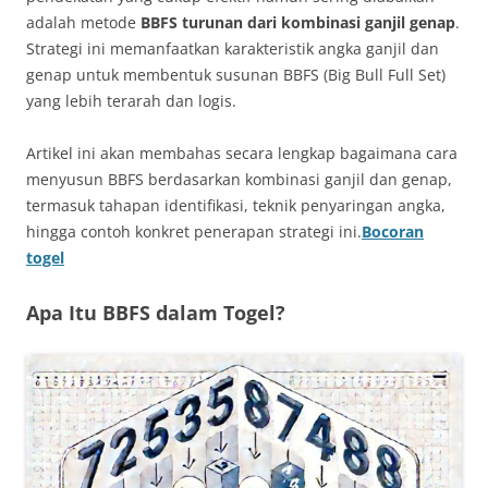
adalah metode
BBFS turunan dari kombinasi ganjil genap
.
Strategi ini memanfaatkan karakteristik angka ganjil dan
genap untuk membentuk susunan BBFS (Big Bull Full Set)
yang lebih terarah dan logis.
Artikel ini akan membahas secara lengkap bagaimana cara
menyusun BBFS berdasarkan kombinasi ganjil dan genap,
termasuk tahapan identifikasi, teknik penyaringan angka,
hingga contoh konkret penerapan strategi ini.
Bocoran
togel
Apa Itu BBFS dalam Togel?