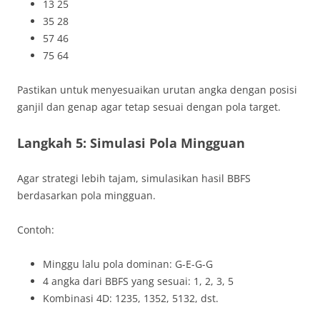
13 25
35 28
57 46
75 64
Pastikan untuk menyesuaikan urutan angka dengan posisi
ganjil dan genap agar tetap sesuai dengan pola target.
Langkah 5: Simulasi Pola Mingguan
Agar strategi lebih tajam, simulasikan hasil BBFS
berdasarkan pola mingguan.
Contoh:
Minggu lalu pola dominan: G-E-G-G
4 angka dari BBFS yang sesuai: 1, 2, 3, 5
Kombinasi 4D: 1235, 1352, 5132, dst.