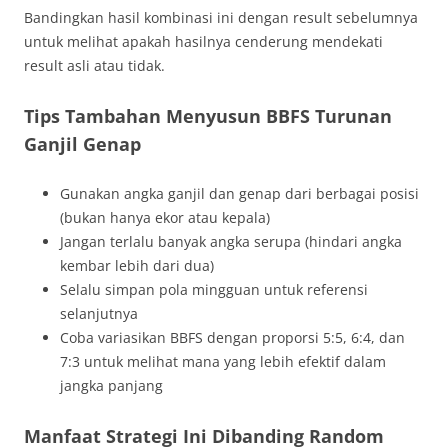
Bandingkan hasil kombinasi ini dengan result sebelumnya
untuk melihat apakah hasilnya cenderung mendekati
result asli atau tidak.
Tips Tambahan Menyusun BBFS Turunan
Ganjil Genap
Gunakan angka ganjil dan genap dari berbagai posisi
(bukan hanya ekor atau kepala)
Jangan terlalu banyak angka serupa (hindari angka
kembar lebih dari dua)
Selalu simpan pola mingguan untuk referensi
selanjutnya
Coba variasikan BBFS dengan proporsi 5:5, 6:4, dan
7:3 untuk melihat mana yang lebih efektif dalam
jangka panjang
Manfaat Strategi Ini Dibanding Random