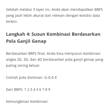
Setelah melalui 3 layer ini, Anda akan mendapatkan BBFS
yang jauh lebih akurat dan relevan dengan kondisi data
terkini.
Langkah 4: Susun Kombinasi Berdasarkan
Pola Ganjil Genap
Berdasarkan BBFS final, Anda bisa menyusun kombinasi
angka 2D, 3D, dan 4D berdasarkan pola ganjil genap yang
paling sering keluar.
Contoh pola dominan: G-G-E-E
Dari BBFS: 1 2 3 4 5 6 7 8 9
Kemungkinan kombinasi: