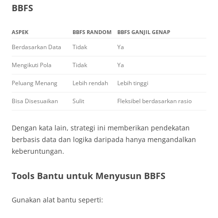
BBFS
ASPEK
BBFS RANDOM
BBFS GANJIL GENAP
Berdasarkan Data
Tidak
Ya
Mengikuti Pola
Tidak
Ya
Peluang Menang
Lebih rendah
Lebih tinggi
Bisa Disesuaikan
Sulit
Fleksibel berdasarkan rasio
Dengan kata lain, strategi ini memberikan pendekatan
berbasis data dan logika daripada hanya mengandalkan
keberuntungan.
Tools Bantu untuk Menyusun BBFS
Gunakan alat bantu seperti: