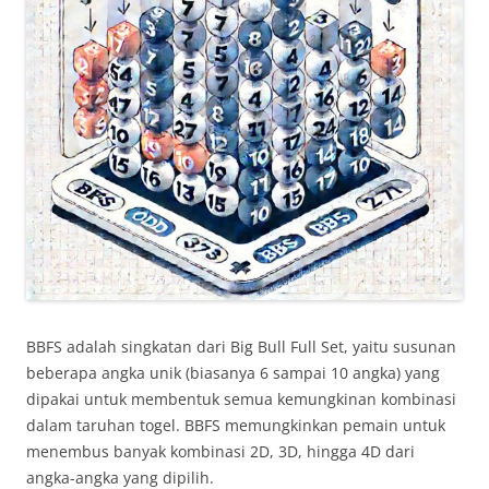
BBFS adalah singkatan dari Big Bull Full Set, yaitu susunan
beberapa angka unik (biasanya 6 sampai 10 angka) yang
dipakai untuk membentuk semua kemungkinan kombinasi
dalam taruhan togel. BBFS memungkinkan pemain untuk
menembus banyak kombinasi 2D, 3D, hingga 4D dari
angka-angka yang dipilih.