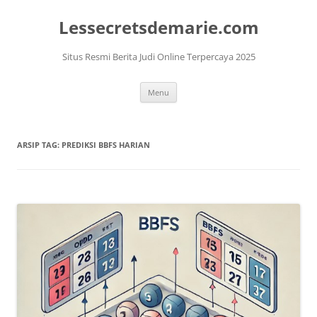
Lessecretsdemarie.com
Situs Resmi Berita Judi Online Terpercaya 2025
Langsung
Menu
ke
isi
ARSIP TAG:
PREDIKSI BBFS HARIAN