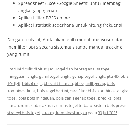
Spreadsheet (Excel/Google Sheets) untuk membagi
angka ganjil/genap
Aplikasi filter BBFS online
Aplikasi statistik sederhana untuk hitung frekuensi
Dengan tools ini, Anda akan lebih mudah menyusun dan
memfilter BBFS secara sistematis tanpa manual tracking
yang rumit.
Entri ini ditulis di
Situs Judi Togel
dan ber-tag
analisa togel
mingguan
,
angka ganjil togel
,
angka genap togel
,
angka jitu 4D
,
bbfs
10 digit
,
bbfs 6 digit
,
bbfs aktif harian
,
bbfs ganjil genap
,
bbfs
kombinasi kuat
,
bbfs togel hari ini
,
cara filter bbfs
,
kombinasi angka
togel
,
pola bbfs mingguan
,
pola ganjil genap togel
,
prediksi bbfs
harian
,
rumus bbfs akurat
,
rumus togel terbaru
,
sistem bbfs presisi
,
strategi bbfs togel
,
strategi kombinasi angka
pada
30 Juli 2025
.