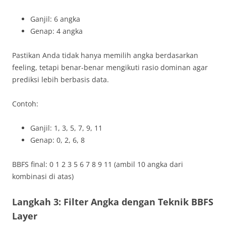
Ganjil: 6 angka
Genap: 4 angka
Pastikan Anda tidak hanya memilih angka berdasarkan
feeling, tetapi benar-benar mengikuti rasio dominan agar
prediksi lebih berbasis data.
Contoh:
Ganjil: 1, 3, 5, 7, 9, 11
Genap: 0, 2, 6, 8
BBFS final: 0 1 2 3 5 6 7 8 9 11 (ambil 10 angka dari
kombinasi di atas)
Langkah 3: Filter Angka dengan Teknik BBFS
Layer