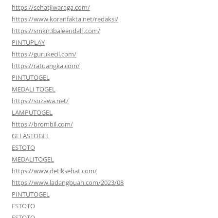
https://sehatjiwaraga.com/
https://www.koranfakta.net/redaksi/
https://smkn3baleendah.com/
PINTUPLAY
https://gurukecil.com/
https://ratuangka.com/
PINTUTOGEL
MEDALI TOGEL
https://sozawa.net/
LAMPUTOGEL
https://brombil.com/
GELASTOGEL
ESTOTO
MEDALITOGEL
https://www.detiksehat.com/
https://www.ladangbuah.com/2023/08
PINTUTOGEL
ESTOTO
ESTOTO