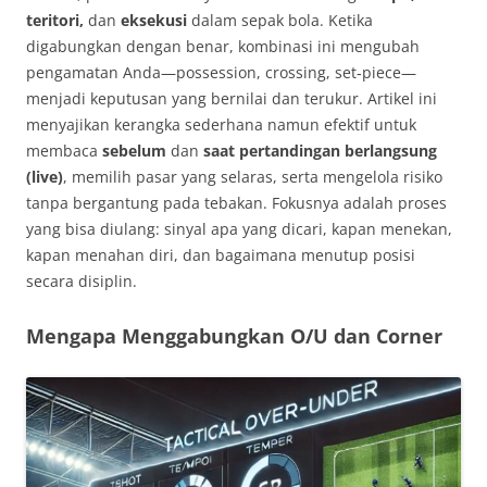
teritori,
dan
eksekusi
dalam sepak bola. Ketika
digabungkan dengan benar, kombinasi ini mengubah
pengamatan Anda—possession, crossing, set‑piece—
menjadi keputusan yang bernilai dan terukur. Artikel ini
menyajikan kerangka sederhana namun efektif untuk
membaca
sebelum
dan
saat pertandingan berlangsung
(live)
, memilih pasar yang selaras, serta mengelola risiko
tanpa bergantung pada tebakan. Fokusnya adalah proses
yang bisa diulang: sinyal apa yang dicari, kapan menekan,
kapan menahan diri, dan bagaimana menutup posisi
secara disiplin.
Mengapa Menggabungkan O/U dan Corner