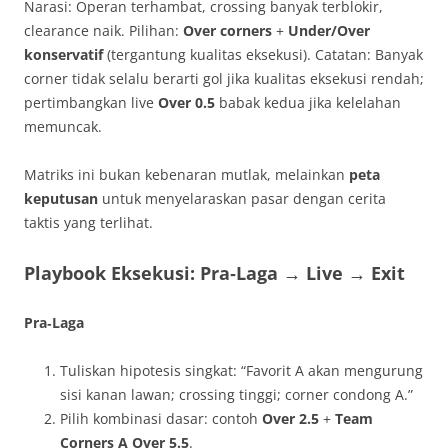
Narasi: Operan terhambat, crossing banyak terblokir,
clearance naik. Pilihan:
Over corners
+
Under/Over
konservatif
(tergantung kualitas eksekusi). Catatan: Banyak
corner tidak selalu berarti gol jika kualitas eksekusi rendah;
pertimbangkan live
Over 0.5
babak kedua jika kelelahan
memuncak.
Matriks ini bukan kebenaran mutlak, melainkan
peta
keputusan
untuk menyelaraskan pasar dengan cerita
taktis yang terlihat.
Playbook Eksekusi: Pra‑Laga → Live → Exit
Pra‑Laga
Tuliskan hipotesis singkat: “Favorit A akan mengurung
sisi kanan lawan; crossing tinggi; corner condong A.”
Pilih kombinasi dasar: contoh
Over 2.5
+
Team
Corners A Over 5.5
.