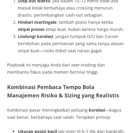
Stop‑out waktu
: jika dalam 10–12 menit tidak ada
masuk kotak berbahaya atau crossing menurun
drastis, pertimbangkan cash‑out sebagian.
Hindari martingale
: tambah posisi hanya ketika
sinyal proses
tetap kuat, bukan karena harga murah.
Lindungi korelasi
: jangan tumpuk O/U dan Corner
berlebihan pada permainan yang sama tanpa alasan
sinyal kuat—risiko dobel saat narasi gagal.
Playbook ini menjaga Anda dari over‑trading dan
membantu fokus pada momen bernilai tinggi.
Kombinasi Pembaca Tempo Bola
Manajemen Risiko & Sizing yang Realistis
Kombinasi pasar meningkatkan peluang
korelasi
—bagus
saat benar, berbahaya saat salah. Terapkan prinsip:
Ukuran posisi kecil
per entri (0,5–1,0% dari bankroll).