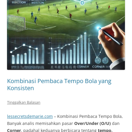
Kombinasi Pembaca Tempo Bola yang
Konsisten
Tinggalkan Balasan
lessecretsdemarie.com
– Kombinasi Pembaca Tempo Bola,
Banyak analis memisahkan pasar
Over/Under (O/U)
dan
Corner
, padahal keduanya berbicara tentang
tempo,