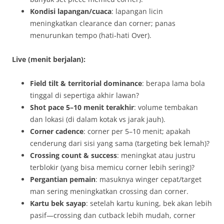
Kondisi lapangan/cuaca
: lapangan licin
meningkatkan clearance dan corner; panas
menurunkan tempo (hati‑hati Over).
Live (menit berjalan):
Field tilt & territorial dominance
: berapa lama bola
tinggal di sepertiga akhir lawan?
Shot pace 5–10 menit terakhir
: volume tembakan
dan lokasi (di dalam kotak vs jarak jauh).
Corner cadence
: corner per 5–10 menit; apakah
cenderung dari sisi yang sama (targeting bek lemah)?
Crossing count & success
: meningkat atau justru
terblokir (yang bisa memicu corner lebih sering)?
Pergantian pemain
: masuknya winger cepat/target
man sering meningkatkan crossing dan corner.
Kartu bek sayap
: setelah kartu kuning, bek akan lebih
pasif—crossing dan cutback lebih mudah, corner