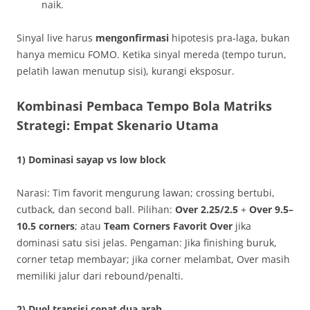
naik.
Sinyal live harus
mengonfirmasi
hipotesis pra‑laga, bukan
hanya memicu FOMO. Ketika sinyal mereda (tempo turun,
pelatih lawan menutup sisi), kurangi eksposur.
Kombinasi Pembaca Tempo Bola Matriks
Strategi: Empat Skenario Utama
1) Dominasi sayap vs low block
Narasi: Tim favorit mengurung lawan; crossing bertubi,
cutback, dan second ball. Pilihan:
Over 2.25/2.5
+
Over 9.5–
10.5 corners
; atau
Team Corners Favorit Over
jika
dominasi satu sisi jelas. Pengaman: Jika finishing buruk,
corner tetap membayar; jika corner melambat, Over masih
memiliki jalur dari rebound/penalti.
2) Duel transisi cepat dua arah