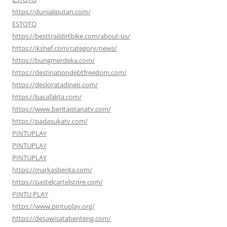
https://dunialiputan.com/
ESTOTO
https://besttraildirtbike.com/about-us/
https://ikshef.com/category/news/
https://bungmerdeka.com/
https://destinationdebtfreedom.com/
https://desloratadinep.com/
https://bacafakta.com/
https://www.beritaistanatv.com/
https://padasukatv.com/
PINTUPLAY
PINTUPLAY
PINTUPLAY
https://markasberita.com/
https://pastelcartelstore.com/
PINTU PLAY
https://www.pintuplay.org/
https://desawisatabenteng.com/