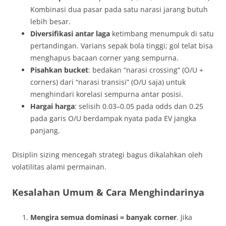
Kombinasi dua pasar pada satu narasi jarang butuh
lebih besar.
Diversifikasi antar laga
ketimbang menumpuk di satu
pertandingan. Varians sepak bola tinggi; gol telat bisa
menghapus bacaan corner yang sempurna.
Pisahkan bucket
: bedakan “narasi crossing” (O/U +
corners) dari “narasi transisi” (O/U saja) untuk
menghindari korelasi sempurna antar posisi.
Hargai harga
: selisih 0.03–0.05 pada odds dan 0.25
pada garis O/U berdampak nyata pada EV jangka
panjang.
Disiplin sizing mencegah strategi bagus dikalahkan oleh
volatilitas alami permainan.
Kesalahan Umum & Cara Menghindarinya
Mengira semua dominasi = banyak corner
. Jika