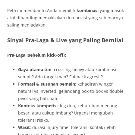
Peta ini membantu Anda memilih
kombinasi
yang masuk
akal dibanding memaksakan dua posisi yang sebenarnya
saling meniadakan.
Sinyal Pra‑Laga & Live yang Paling Bernilai
Pra‑Laga (sebelum kick‑off):
Gaya utama tim
: crossing‑heavy atau kombinasi
sempit? Ada target man? Fullback agresif?
Formasi & susunan pemain
: kehadiran winger
natural vs inverted; gelandang box‑to‑box vs double
pivot yang hati‑hati.
Konteks kompetisi
: leg dua, kebutuhan menang
besar, atau cukup imbang? Urgensi mengubah
toleransi risiko.
Wasit
: durasi injury time, toleransi kontak (lebih
banyak set piece memicu corner).