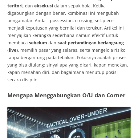
teritori,
dan
eksekusi
dalam sepak bola. Ketika
digabungkan dengan benar, kombinasi ini mengubah
pengamatan Anda—possession, crossing, set‑piece—
menjadi keputusan yang bernilai dan terukur. Artikel ini
menyajikan kerangka sederhana namun efektif untuk
membaca
sebelum
dan
saat pertandingan berlangsung
(live)
, memilih pasar yang selaras, serta mengelola risiko
tanpa bergantung pada tebakan. Fokusnya adalah proses
yang bisa diulang: sinyal apa yang dicari, kapan menekan,
kapan menahan diri, dan bagaimana menutup posisi
secara disiplin.
Mengapa Menggabungkan O/U dan Corner