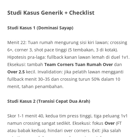
Studi Kasus Generik + Checklist
Studi Kasus 1 (Dominasi Sayap)
Menit 22: Tuan rumah mengurung sisi kiri lawan; crossing
6×, corner 3, shot pace tinggi (5 tembakan, 3 di kotak).
Hipotesis pra‑laga: fullback kanan lawan lemah di duel 1v1.
Eksekusi: tambah
Team Corners Tuan Rumah Over
dan
Over 2.5
kecil. Invalidation: jika pelatih lawan mengganti
fullback menit 30–35 dan crossing turun 50% dalam 10
menit, tahan penambahan.
Studi Kasus 2 (Transisi Cepat Dua Arah)
Skor 1‑1 menit 40, kedua tim press tinggi, tiga peluang 1v1
namun crossing sangat sedikit. Eksekusi: fokus
Over
(FT
atau babak kedua), hindari over corners. Exit: jika salah