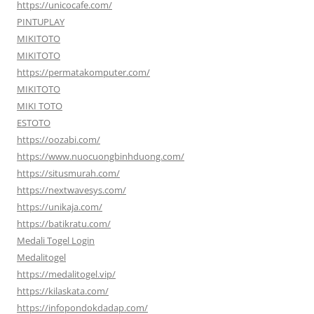
https://unicocafe.com/
PINTUPLAY
MIKITOTO
MIKITOTO
https://permatakomputer.com/
MIKITOTO
MIKI TOTO
ESTOTO
https://oozabi.com/
https://www.nuocuongbinhduong.com/
https://situsmurah.com/
https://nextwavesys.com/
https://unikaja.com/
https://batikratu.com/
Medali Togel Login
Medalitogel
https://medalitogel.vip/
https://kilaskata.com/
https://infopondokdadap.com/