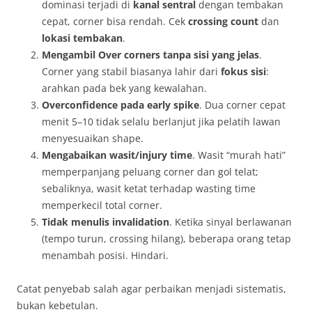
dominasi terjadi di
kanal sentral
dengan tembakan
cepat, corner bisa rendah. Cek
crossing count
dan
lokasi tembakan
.
Mengambil Over corners tanpa sisi yang jelas
.
Corner yang stabil biasanya lahir dari
fokus sisi
:
arahkan pada bek yang kewalahan.
Overconfidence pada early spike
. Dua corner cepat
menit 5–10 tidak selalu berlanjut jika pelatih lawan
menyesuaikan shape.
Mengabaikan wasit/injury time
. Wasit “murah hati”
memperpanjang peluang corner dan gol telat;
sebaliknya, wasit ketat terhadap wasting time
memperkecil total corner.
Tidak menulis invalidation
. Ketika sinyal berlawanan
(tempo turun, crossing hilang), beberapa orang tetap
menambah posisi. Hindari.
Catat penyebab salah agar perbaikan menjadi sistematis,
bukan kebetulan.