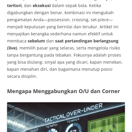
teritori,
dan
eksekusi
dalam sepak bola. Ketika
digabungkan dengan benar, kombinasi ini mengubah
pengamatan Anda—possession, crossing, set‑piece—
menjadi keputusan yang bernilai dan terukur. Artikel ini
menyajikan kerangka sederhana namun efektif untuk
membaca
sebelum
dan
saat pertandingan berlangsung
(live)
, memilih pasar yang selaras, serta mengelola risiko
tanpa bergantung pada tebakan. Fokusnya adalah proses
yang bisa diulang: sinyal apa yang dicari, kapan menekan,
kapan menahan diri, dan bagaimana menutup posisi
secara disiplin.
Mengapa Menggabungkan O/U dan Corner