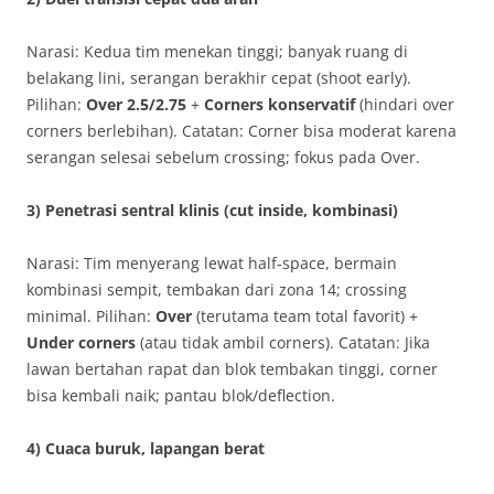
Narasi: Kedua tim menekan tinggi; banyak ruang di
belakang lini, serangan berakhir cepat (shoot early).
Pilihan:
Over 2.5/2.75
+
Corners konservatif
(hindari over
corners berlebihan). Catatan: Corner bisa moderat karena
serangan selesai sebelum crossing; fokus pada Over.
3) Penetrasi sentral klinis (cut inside, kombinasi)
Narasi: Tim menyerang lewat half‑space, bermain
kombinasi sempit, tembakan dari zona 14; crossing
minimal. Pilihan:
Over
(terutama team total favorit) +
Under corners
(atau tidak ambil corners). Catatan: Jika
lawan bertahan rapat dan blok tembakan tinggi, corner
bisa kembali naik; pantau blok/deflection.
4) Cuaca buruk, lapangan berat