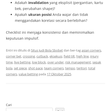
Adakah
invalidation
yang eksplisit (pergantian, kartu
bek, perubahan shape)?
Apakah
ukuran posisi
Anda wajar dan tidak
menggandakan korelasi secara berlebihan?
Checklist ini menjaga konsistensi dan meminimalkan
keputusan impulsif.
Entri ini ditulis di
Situs Judi Bola Sbobet
dan ber-tag
asian corners
,
corner bet
,
crossing
,
cutback
,
eksekusi
,
field tilt
,
high line
,
injury
time
,
live betting
,
low block
,
over under
,
risk management
,
sepak
bola
,
set piece
,
shot pace
,
team corners
,
tempo
,
teritori
,
total
corners
,
value betting
pada
17 Oktober 2025
.
Cari