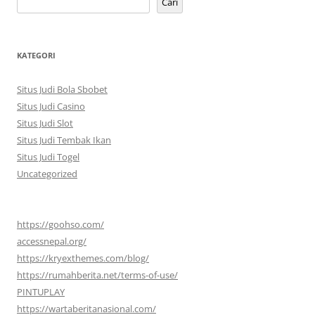
Cari
KATEGORI
Situs Judi Bola Sbobet
Situs Judi Casino
Situs Judi Slot
Situs Judi Tembak Ikan
Situs Judi Togel
Uncategorized
https://goohso.com/
accessnepal.org/
https://kryexthemes.com/blog/
https://rumahberita.net/terms-of-use/
PINTUPLAY
https://wartaberitanasional.com/