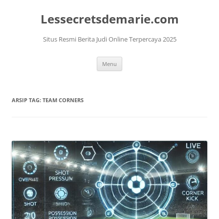
Lessecretsdemarie.com
Situs Resmi Berita Judi Online Terpercaya 2025
Langsung
Menu
ke
isi
ARSIP TAG:
TEAM CORNERS