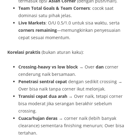
termasuk opsi
Asian Corner
(dengan push/half).
Team Total Goals & Team Corners
: cocok saat
dominasi satu pihak jelas.
Live Markets
: O/U 0.5/1.0 untuk sisa waktu, serta
corners remaining
—memungkinkan penyesuaian
cepat sesuai momentum.
Korelasi praktis
(bukan aturan kaku):
Crossing‑heavy vs low block
→ Over
dan
corner
cenderung naik bersamaan.
Penetrasi sentral cepat
dengan sedikit crossing →
Over bisa naik tanpa corner ikut melonjak.
Transisi cepat dua arah
→ Over naik, tetapi corner
bisa moderat jika serangan berakhir sebelum
crossing.
Cuaca/hujan deras
→ corner naik (lebih banyak
clearance) sementara finishing menurun; Over bisa
tertahan.