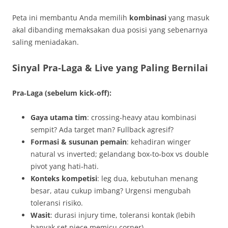
Peta ini membantu Anda memilih
kombinasi
yang masuk
akal dibanding memaksakan dua posisi yang sebenarnya
saling meniadakan.
Sinyal Pra‑Laga & Live yang Paling Bernilai
Pra‑Laga (sebelum kick‑off):
Gaya utama tim
: crossing‑heavy atau kombinasi
sempit? Ada target man? Fullback agresif?
Formasi & susunan pemain
: kehadiran winger
natural vs inverted; gelandang box‑to‑box vs double
pivot yang hati‑hati.
Konteks kompetisi
: leg dua, kebutuhan menang
besar, atau cukup imbang? Urgensi mengubah
toleransi risiko.
Wasit
: durasi injury time, toleransi kontak (lebih
banyak set piece memicu corner).