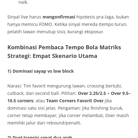
naik.
Sinyal live harus
mengonfirmasi
hipotesis pra‑laga, bukan
hanya memicu FOMO. Ketika sinyal mereda (tempo turun,
pelatih lawan menutup sisi), kurangi eksposur.
Kombinasi Pembaca Tempo Bola Matriks
Strategi: Empat Skenario Utama
1) Dominasi sayap vs low block
Narasi: Tim favorit mengurung lawan; crossing bertubi,
cutback, dan second ball. Pilihan:
Over 2.25/2.5
+
Over 9.5–
10.5 corners
; atau
Team Corners Favorit Over
jika
dominasi satu sisi jelas. Pengaman: Jika finishing buruk,
corner tetap membayar; jika corner melambat, Over masih
memiliki jalur dari rebound/penalti.
2) Duel transisi cepat dua arah