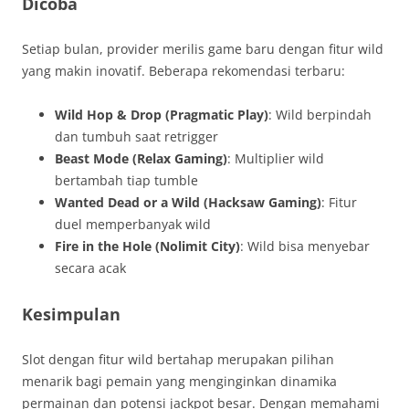
Dicoba
Setiap bulan, provider merilis game baru dengan fitur wild
yang makin inovatif. Beberapa rekomendasi terbaru:
Wild Hop & Drop (Pragmatic Play)
: Wild berpindah
dan tumbuh saat retrigger
Beast Mode (Relax Gaming)
: Multiplier wild
bertambah tiap tumble
Wanted Dead or a Wild (Hacksaw Gaming)
: Fitur
duel memperbanyak wild
Fire in the Hole (Nolimit City)
: Wild bisa menyebar
secara acak
Kesimpulan
Slot dengan fitur wild bertahap merupakan pilihan
menarik bagi pemain yang menginginkan dinamika
permainan dan potensi jackpot besar. Dengan memahami