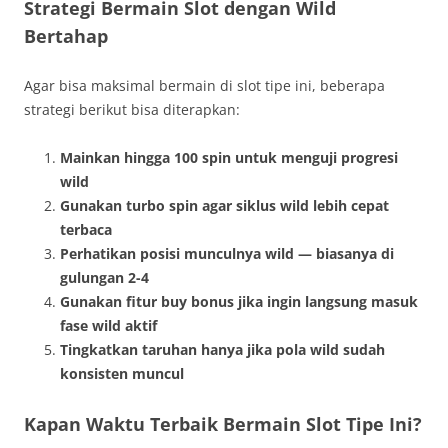
Strategi Bermain Slot dengan Wild
Bertahap
Agar bisa maksimal bermain di slot tipe ini, beberapa
strategi berikut bisa diterapkan:
Mainkan hingga 100 spin untuk menguji progresi
wild
Gunakan turbo spin agar siklus wild lebih cepat
terbaca
Perhatikan posisi munculnya wild — biasanya di
gulungan 2-4
Gunakan fitur buy bonus jika ingin langsung masuk
fase wild aktif
Tingkatkan taruhan hanya jika pola wild sudah
konsisten muncul
Kapan Waktu Terbaik Bermain Slot Tipe Ini?