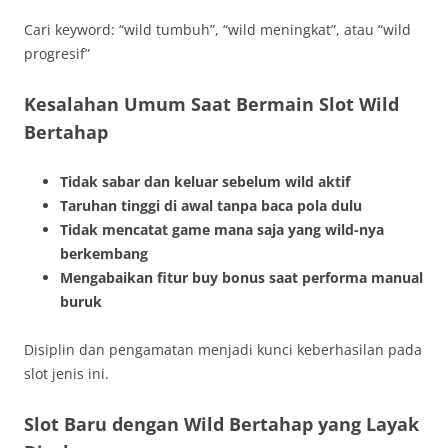
Cari keyword: “wild tumbuh”, “wild meningkat”, atau “wild
progresif”
Kesalahan Umum Saat Bermain Slot Wild
Bertahap
Tidak sabar dan keluar sebelum wild aktif
Taruhan tinggi di awal tanpa baca pola dulu
Tidak mencatat game mana saja yang wild-nya
berkembang
Mengabaikan fitur buy bonus saat performa manual
buruk
Disiplin dan pengamatan menjadi kunci keberhasilan pada
slot jenis ini.
Slot Baru dengan Wild Bertahap yang Layak