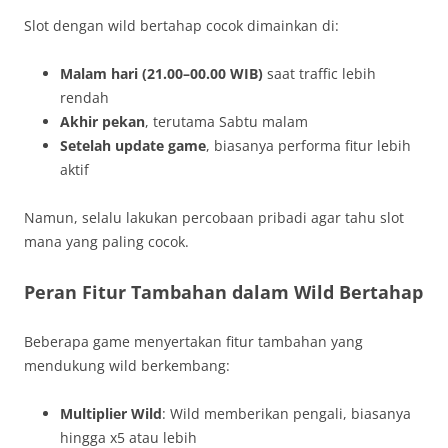
Slot dengan wild bertahap cocok dimainkan di:
Malam hari (21.00–00.00 WIB)
saat traffic lebih
rendah
Akhir pekan
, terutama Sabtu malam
Setelah update game
, biasanya performa fitur lebih
aktif
Namun, selalu lakukan percobaan pribadi agar tahu slot
mana yang paling cocok.
Peran Fitur Tambahan dalam Wild Bertahap
Beberapa game menyertakan fitur tambahan yang
mendukung wild berkembang:
Multiplier Wild
: Wild memberikan pengali, biasanya
hingga x5 atau lebih