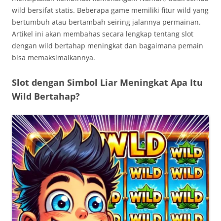
wild bersifat statis. Beberapa game memiliki fitur wild yang
bertumbuh atau bertambah seiring jalannya permainan.
Artikel ini akan membahas secara lengkap tentang slot
dengan wild bertahap meningkat dan bagaimana pemain
bisa memaksimalkannya.
Slot dengan Simbol Liar Meningkat Apa Itu
Wild Bertahap?