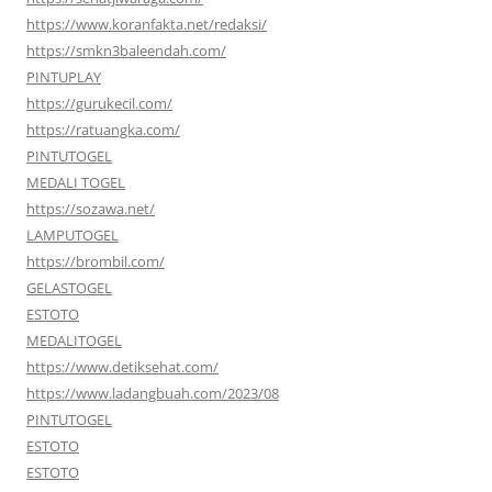
https://www.koranfakta.net/redaksi/
https://smkn3baleendah.com/
PINTUPLAY
https://gurukecil.com/
https://ratuangka.com/
PINTUTOGEL
MEDALI TOGEL
https://sozawa.net/
LAMPUTOGEL
https://brombil.com/
GELASTOGEL
ESTOTO
MEDALITOGEL
https://www.detiksehat.com/
https://www.ladangbuah.com/2023/08
PINTUTOGEL
ESTOTO
ESTOTO