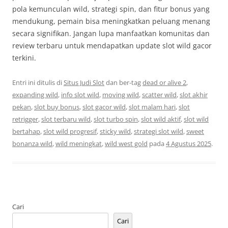
pola kemunculan wild, strategi spin, dan fitur bonus yang
mendukung, pemain bisa meningkatkan peluang menang
secara signifikan. Jangan lupa manfaatkan komunitas dan
review terbaru untuk mendapatkan update slot wild gacor
terkini.
Entri ini ditulis di
Situs Judi Slot
dan ber-tag
dead or alive 2
,
expanding wild
,
info slot wild
,
moving wild
,
scatter wild
,
slot akhir
pekan
,
slot buy bonus
,
slot gacor wild
,
slot malam hari
,
slot
retrigger
,
slot terbaru wild
,
slot turbo spin
,
slot wild aktif
,
slot wild
bertahap
,
slot wild progresif
,
sticky wild
,
strategi slot wild
,
sweet
bonanza wild
,
wild meningkat
,
wild west gold
pada
4 Agustus 2025
.
Cari
Cari