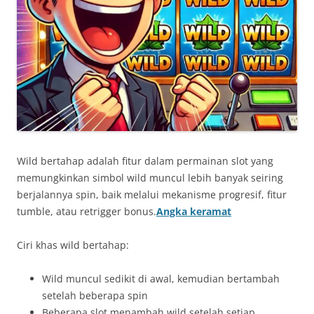
Wild bertahap adalah fitur dalam permainan slot yang
memungkinkan simbol wild muncul lebih banyak seiring
berjalannya spin, baik melalui mekanisme progresif, fitur
tumble, atau retrigger bonus.
Angka keramat
Ciri khas wild bertahap:
Wild muncul sedikit di awal, kemudian bertambah
setelah beberapa spin
Beberapa slot menambah wild setelah setiap