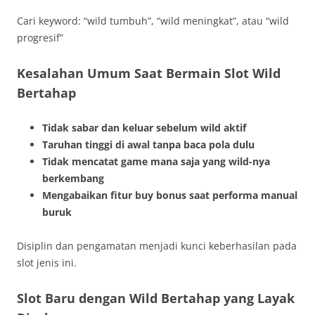
Cari keyword: “wild tumbuh”, “wild meningkat”, atau “wild
progresif”
Kesalahan Umum Saat Bermain Slot Wild
Bertahap
Tidak sabar dan keluar sebelum wild aktif
Taruhan tinggi di awal tanpa baca pola dulu
Tidak mencatat game mana saja yang wild-nya
berkembang
Mengabaikan fitur buy bonus saat performa manual
buruk
Disiplin dan pengamatan menjadi kunci keberhasilan pada
slot jenis ini.
Slot Baru dengan Wild Bertahap yang Layak