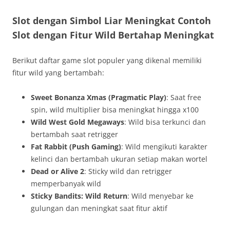
Slot dengan Simbol Liar Meningkat Contoh
Slot dengan Fitur Wild Bertahap Meningkat
Berikut daftar game slot populer yang dikenal memiliki
fitur wild yang bertambah:
Sweet Bonanza Xmas (Pragmatic Play)
: Saat free
spin, wild multiplier bisa meningkat hingga x100
Wild West Gold Megaways
: Wild bisa terkunci dan
bertambah saat retrigger
Fat Rabbit (Push Gaming)
: Wild mengikuti karakter
kelinci dan bertambah ukuran setiap makan wortel
Dead or Alive 2
: Sticky wild dan retrigger
memperbanyak wild
Sticky Bandits: Wild Return
: Wild menyebar ke
gulungan dan meningkat saat fitur aktif