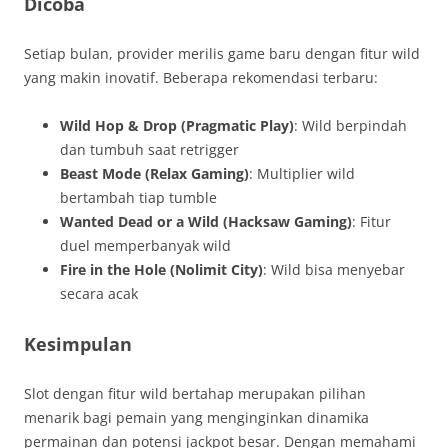
Dicoba
Setiap bulan, provider merilis game baru dengan fitur wild
yang makin inovatif. Beberapa rekomendasi terbaru:
Wild Hop & Drop (Pragmatic Play)
: Wild berpindah
dan tumbuh saat retrigger
Beast Mode (Relax Gaming)
: Multiplier wild
bertambah tiap tumble
Wanted Dead or a Wild (Hacksaw Gaming)
: Fitur
duel memperbanyak wild
Fire in the Hole (Nolimit City)
: Wild bisa menyebar
secara acak
Kesimpulan
Slot dengan fitur wild bertahap merupakan pilihan
menarik bagi pemain yang menginginkan dinamika
permainan dan potensi jackpot besar. Dengan memahami