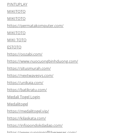
PINTUPLAY
MIKITOTO
MIKITOTO
https://permatakomputer.com/
MIKITOTO
MIKI TOTO
ESTOTO
https://oozabi.com/
https://www.nuocuongbinhduong.com/
https://situsmurah.com/
https://nextwavesys.com/
https://unikaja.com/
https://batikratu.com/
Medali Togel Login
Medalitogel
https://medalitogel.vip/
https://kilaskata.com/
https://infopondokdadap.com/
https://www.runningoffthereeses.com/