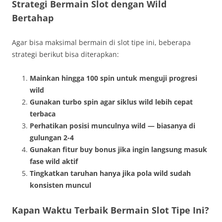
Strategi Bermain Slot dengan Wild
Bertahap
Agar bisa maksimal bermain di slot tipe ini, beberapa
strategi berikut bisa diterapkan:
Mainkan hingga 100 spin untuk menguji progresi
wild
Gunakan turbo spin agar siklus wild lebih cepat
terbaca
Perhatikan posisi munculnya wild — biasanya di
gulungan 2-4
Gunakan fitur buy bonus jika ingin langsung masuk
fase wild aktif
Tingkatkan taruhan hanya jika pola wild sudah
konsisten muncul
Kapan Waktu Terbaik Bermain Slot Tipe Ini?