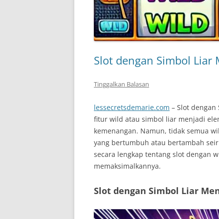
Slot dengan Simbol Liar
Tinggalkan Balasan
lessecretsdemarie.com
– Slot dengan 
fitur wild atau simbol liar menjadi
kemenangan. Namun, tidak semua wild 
yang bertumbuh atau bertambah seiri
secara lengkap tentang slot dengan 
memaksimalkannya.
Slot dengan Simbol Liar Men