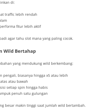
inkan di:
at traffic lebih rendah
alam
performa fitur lebih aktif
adi agar tahu slot mana yang paling cocok.
m Wild Bertahap
ambahan yang mendukung wild berkembang:
n pengali, biasanya hingga x5 atau lebih
 atas atau bawah
sisi setiap spin hingga habis
tumpuk penuh satu gulungan
ng besar makin tinggi saat jumlah wild bertambah.