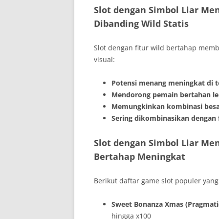
Slot dengan Simbol Liar Me
Dibanding Wild Statis
Slot dengan fitur wild bertahap memb
visual:
Potensi menang meningkat di t
Mendorong pemain bertahan leb
Memungkinkan kombinasi besar
Sering dikombinasikan dengan 
Slot dengan Simbol Liar Men
Bertahap Meningkat
Berikut daftar game slot populer yang
Sweet Bonanza Xmas (Pragmatic
hingga x100