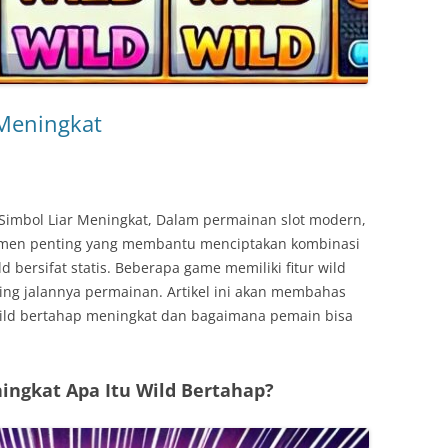
 Meningkat
Simbol Liar Meningkat, Dalam permainan slot modern,
 elemen penting yang membantu menciptakan kombinasi
bersifat statis. Beberapa game memiliki fitur wild
ng jalannya permainan. Artikel ini akan membahas
wild bertahap meningkat dan bagaimana pemain bisa
ingkat Apa Itu Wild Bertahap?