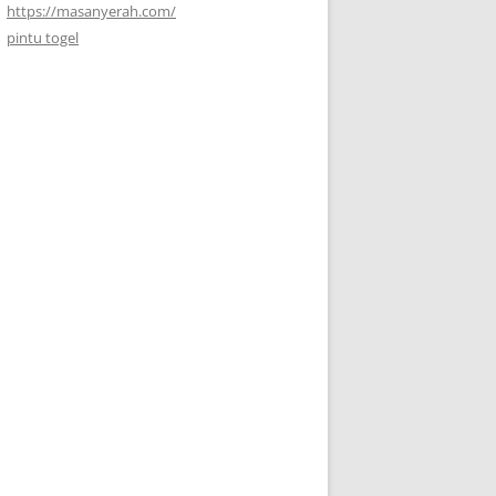
https://masanyerah.com/
pintu togel