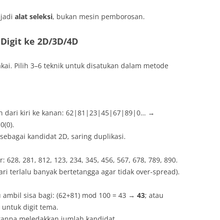
njadi
alat seleksi
, bukan mesin pemborosan.
 Digit ke 2D/3D/4D
akai. Pilih 3–6 teknik untuk disatukan dalam metode
an dari kiri ke kanan: 62|81|23|45|67|89|0… →
0(0).
ebagai kandidat 2D, saring duplikasi.
 628, 281, 812, 123, 234, 345, 456, 567, 678, 789, 890.
dari terlalu banyak bertetangga agar tidak over-spread).
 ambil sisa bagi: (62+81) mod 100 = 43 →
43
; atau
 untuk digit tema.
anpa meledakkan jumlah kandidat.