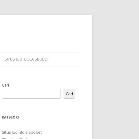
SITUS JUDI BOLA SBOBET
Cari
Cari
KATEGORI
Situs Judi Bola Sbobet