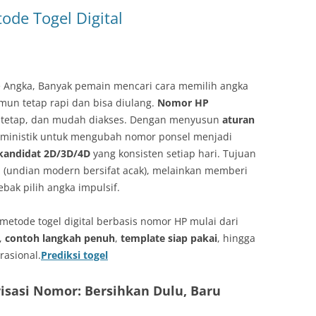
de Togel Digital
 Angka, Banyak pemain mencari cara memilih angka
amun tetap rapi dan bisa diulang.
Nomor HP
, tetap, dan mudah diakses. Dengan menyusun
aturan
rministik untuk mengubah nomor ponsel menjadi
kandidat 2D/3D/4D
yang konsisten setiap hari. Tujuan
 (undian modern bersifat acak), melainkan memberi
ebak pilih angka impulsif.
etode togel digital berbasis nomor HP mulai dari
,
contoh langkah penuh
,
template siap pakai
, hingga
rasional.
Prediksi togel
sasi Nomor: Bersihkan Dulu, Baru