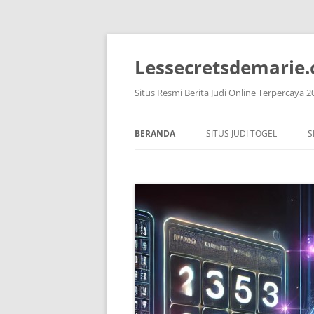
Lessecretsdemarie
Situs Resmi Berita Judi Online Terpercaya 2
BERANDA
SITUS JUDI TOGEL
S