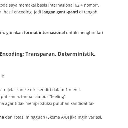
Metode saya memakai basis internasional 62 + nomor”.
 hasil encoding, jadi
jangan ganti-ganti
di tengah
ara, gunakan
format internasional
untuk menghindari
Encoding: Transparan, Deterministik,
it:
at dijelaskan ke diri sendiri dalam 1 menit.
tput sama, tanpa campur “feeling”.
ma agar tidak memproduksi puluhan kandidat tak
ma
dan rotasi mingguan (Skema A/B) jika ingin variasi,