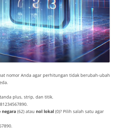
at nomor Anda agar perhitungan tidak berubah-ubah
eda.
tanda plus, strip, dan titik.
281234567890.
 negara
(62) atau
nol lokal
(0)? Pilih salah satu agar
67890.